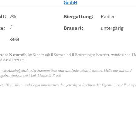
GmbH
lt:
2%
Biergattung:
Radler
*
e:
-
Brauart:
untergärig
8464
itrone Naturtrüb
, im Schnitt mit
0
Sternen bei
0
Bewertungen bewertet, wurde schon 13
 das zuletzt am !
wie Alkoholgehalt oder Stammwürze sind uns leider nicht bekannt. Helft uns mit und
ngaben einfach bei Mail. Danke & Prost!
ldete Biermarken und Logos unterstehen den jeweiligen Rechten der Eigentümer. Alle Ang