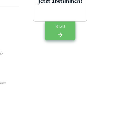
Jetzt abstimmen!
8130
43
aben