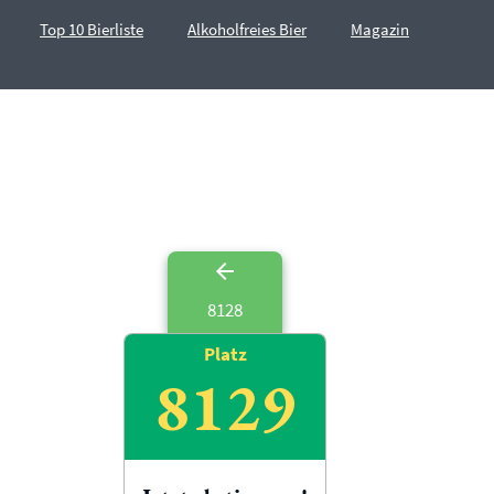
Top 10 Bierliste
Alkoholfreies Bier
Magazin
8128
Platz
8129