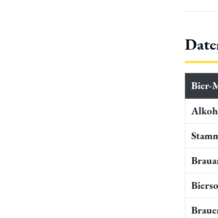
Date
Bier-
Alkoho
Stamm
Braua
Bierso
Braue