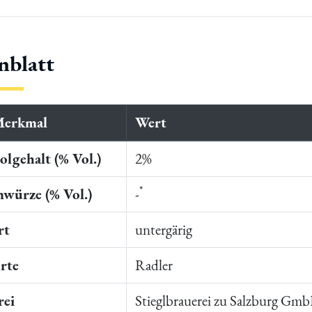
nblatt
Merkmal
Wert
lgehalt (% Vol.)
2%
*
würze (% Vol.)
-
rt
untergärig
rte
Radler
rei
Stieglbrauerei zu Salzburg Gm