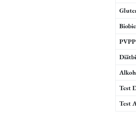
Gluten
Biobi
PVPP 
Diätb
Alkoho
Test 
Test 
Du hast 