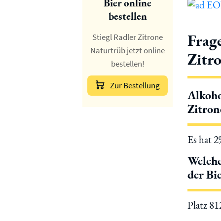
Bier online
bestellen
Frag
Stiegl Radler Zitrone
Naturtrüb jetzt online
Zitr
bestellen!
Zur Bestellung
Alkoho
Zitron
Es hat 
Welche
der Bi
Platz 8