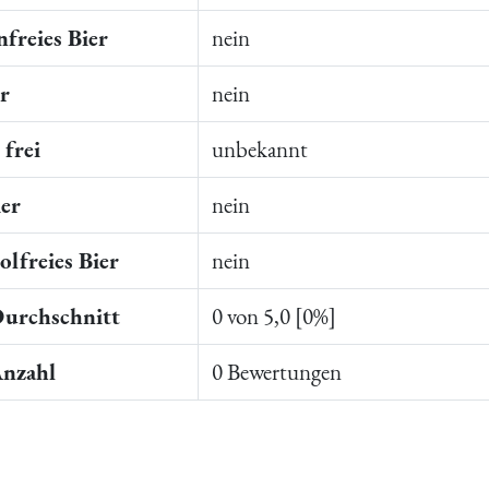
freies Bier
nein
er
nein
frei
unbekannt
ier
nein
lfreies Bier
nein
Durchschnitt
0 von 5,0 [0%]
Anzahl
0 Bewertungen
gelesen: Stiegl Radler Zitrone Naturtrüb Platz 8129 » T