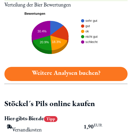
Verteilung der Bier Bewertungen
Bewertungen
sehr gut
gut
30.4%
ok
nicht gut
18.3%
schlecht
20.9%
Weitere Analysen buchen?
Stöckel´s Pils online kaufen
Hier-gibts-Bier.de
Tipp
EUR
1,90
Versandkosten