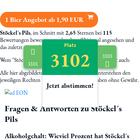
1 Bier Angebot ab 1,90 EUR
Stöckel´s Pils
, im Schnitt mit
2,65
Sternen bei
115
Bewertungen bewertet, wurde schon 9344 mal angesehen und
Platz
das zuletzt am 21.02.2023 - 22:36 Uhr!
3102
3103
Wem "Stöckel´s Pils" schmeckt, dem schmeckt vielleicht auch:
3101
Alle hier abgebildete Biermarken und Logos unterstehen den
jeweiligen Rechten der Eigentümer. Alle Angaben ohne Gewähr.
Jetzt abstimmen!
Fragen & Antworten zu Stöckel´s
Pils
Alkoholgehalt: Wieviel Prozent hat Stöckel´s