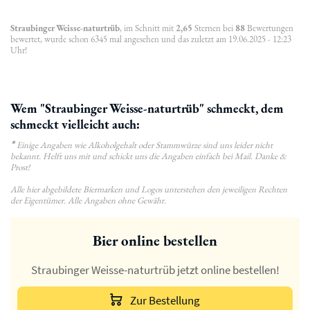
Straubinger Weisse-naturtrüb
, im Schnitt mit
2,65
Sternen bei
88
Bewertungen
bewertet, wurde schon 6345 mal angesehen und das zuletzt am 19.06.2025 - 12:23
Uhr!
Wem "Straubinger Weisse-naturtrüb" schmeckt, dem
schmeckt vielleicht auch:
*
Einige Angaben wie Alkoholgehalt oder Stammwürze sind uns leider nicht
bekannt. Helft uns mit und schickt uns die Angaben einfach bei Mail. Danke &
Prost!
Alle hier abgebildete Biermarken und Logos unterstehen den jeweiligen Rechten
der Eigentümer. Alle Angaben ohne Gewähr.
Bier online bestellen
Straubinger Weisse-naturtrüb jetzt online bestellen!
Zur Bestellung