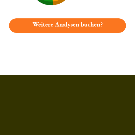
Weitere Analysen buchen?
Du hast gelesen: Straubinger Weisse-naturtrüb Platz 5850 » Te