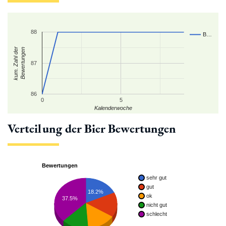
88
B…
kum. Zahl der
Bewertungen
87
86
0
5
Kalenderwoche
Verteilung der Bier Bewertungen
Bewertungen
sehr gut
gut
18.2%
ok
37.5%
nicht gut
schlecht