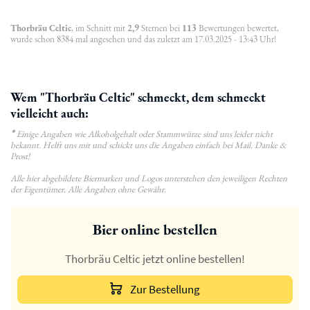
Thorbräu Celtic
, im Schnitt mit
2,9
Sternen bei
113
Bewertungen bewertet,
wurde schon 8384 mal angesehen und das zuletzt am 17.03.2025 - 13:43 Uhr!
Wem "Thorbräu Celtic" schmeckt, dem schmeckt
vielleicht auch:
*
Einige Angaben wie Alkoholgehalt oder Stammwürze sind uns leider nicht
bekannt. Helft uns mit und schickt uns die Angaben einfach bei Mail. Danke &
Prost!
Alle hier abgebildete Biermarken und Logos unterstehen den jeweiligen Rechten
der Eigentümer. Alle Angaben ohne Gewähr.
Bier online bestellen
Thorbräu Celtic jetzt online bestellen!
Zur Bestellung