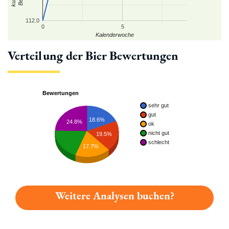
112.0
0
5
Kalenderwoche
Verteilung der Bier Bewertungen
Bewertungen
sehr gut
gut
18.6%
24.8%
ok
nicht gut
19.5%
schlecht
17.7%
Weitere Analysen buchen?
Du hast gelesen: Thorbräu Celtic Platz 3269 » Test 2026 | Bi