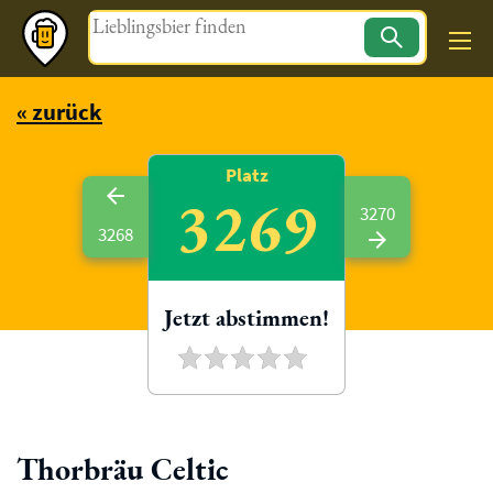
Magazin
« zurück
Platz
3269
3270
3268
Jetzt abstimmen!
Thorbräu Celtic