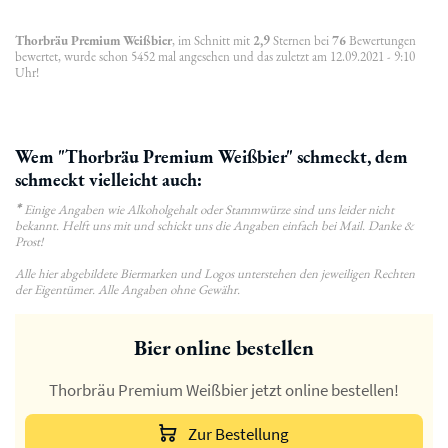
Thorbräu Premium Weißbier
, im Schnitt mit
2,9
Sternen bei
76
Bewertungen
bewertet, wurde schon 5452 mal angesehen und das zuletzt am 12.09.2021 - 9:10
Uhr!
Wem "Thorbräu Premium Weißbier" schmeckt, dem
schmeckt vielleicht auch:
*
Einige Angaben wie Alkoholgehalt oder Stammwürze sind uns leider nicht
bekannt. Helft uns mit und schickt uns die Angaben einfach bei Mail. Danke &
Prost!
Alle hier abgebildete Biermarken und Logos unterstehen den jeweiligen Rechten
der Eigentümer. Alle Angaben ohne Gewähr.
Bier online bestellen
Thorbräu Premium Weißbier jetzt online bestellen!
Zur Bestellung