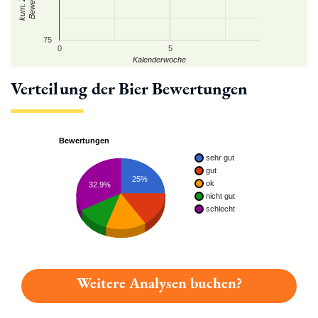
75
0
5
Kalenderwoche
Verteilung der Bier Bewertungen
Bewertungen
sehr gut
gut
25%
ok
32.9%
nicht gut
schlecht
Weitere Analysen buchen?