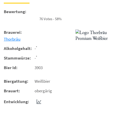
Bewertung:
76 Votes - 58%
Brauerei:
Thorbräu
*
Alkoholgehalt:
-
*
Stammwürze:
-
Bier Id:
3903
Biergattung:
Weißbier
Brauart:
obergärig
Entwicklung: