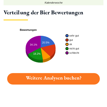
Kalenderwoche
Verteilung der Bier Bewertungen
Bewertungen
sehr gut
gut
20.5%
ok
34.1%
nicht gut
schlecht
18.2%
Weitere Analysen buchen?
Du hast gelesen: Thurn Und Taxis Leichte Weisse Platz 5841 »