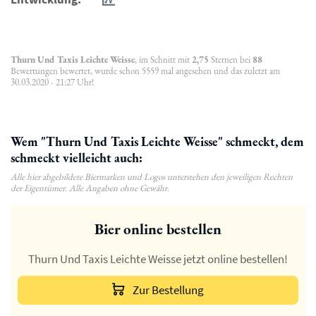
Thurn Und Taxis Leichte Weisse
, im Schnitt mit
2,75
Sternen bei
88
Bewertungen bewertet, wurde schon 5559 mal angesehen und das zuletzt am
30.03.2020 - 21:27 Uhr!
Wem "Thurn Und Taxis Leichte Weisse" schmeckt, dem
schmeckt vielleicht auch:
Alle hier abgebildete Biermarken und Logos unterstehen den jeweiligen Rechten
der Eigentümer. Alle Angaben ohne Gewähr.
Bier online bestellen
Thurn Und Taxis Leichte Weisse jetzt online bestellen!
Zur Bestellung