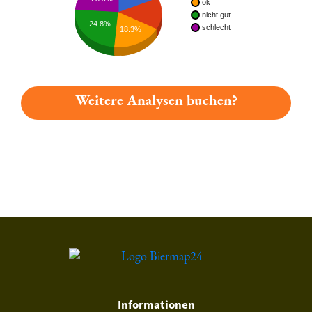
ok
nicht gut
24.8%
schlecht
18.3%
Weitere Analysen buchen?
Du hast gelesen: Torgauer Weihnachtsbier Platz 3680 » Test 2
Informationen