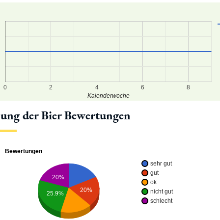
0
2
4
6
8
Kalenderwoche
lung der Bier Bewertungen
Bewertungen
sehr gut
gut
20%
ok
20%
nicht gut
25.9%
schlecht