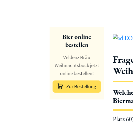
Bier online
bestellen
Frag
Veldenz Bräu
Weihnachtsbock jetzt
Weih
online bestellen!
Zur Bestellung
Welche
Bierma
Platz 6