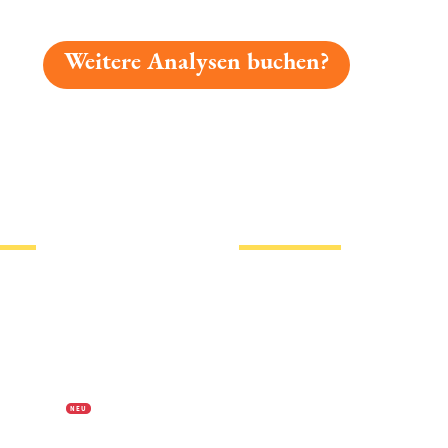
Weitere Analysen buchen?
gelesen: Veldenz Bräu Weihnachtsbock Platz 6034 » Tes
tionen
Hotlinks
Bier
Biersorten
erklärung
Biermarken
s
Stadion Bier
f Biermap24
PVPP freies Bier
N E U
Bierhistorisches