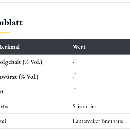
nblatt
Merkmal
Wert
*
lgehalt (% Vol.)
-
*
würze (% Vol.)
-
*
rt
-
rte
Saisonbier
rei
Lauterecker Brauhaus