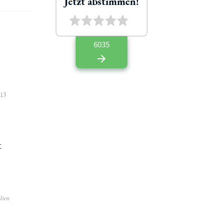
Jetzt abstimmen!
6035
213
t
aben