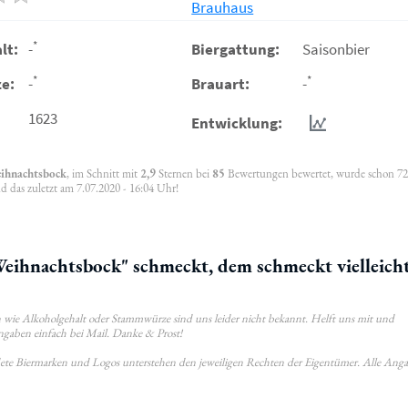
Brauhaus
*
lt:
-
Biergattung:
Saisonbier
*
*
e:
-
Brauart:
-
1623
Entwicklung:
eihnachtsbock
, im Schnitt mit
2,9
Sternen bei
85
Bewertungen bewertet, wurde schon 7
d das zuletzt am 7.07.2020 - 16:04 Uhr!
ihnachtsbock" schmeckt, dem schmeckt vielleich
wie Alkoholgehalt oder Stammwürze sind uns leider nicht bekannt. Helft uns mit und
ngaben einfach bei Mail. Danke & Prost!
ldete Biermarken und Logos unterstehen den jeweiligen Rechten der Eigentümer. Alle Ang