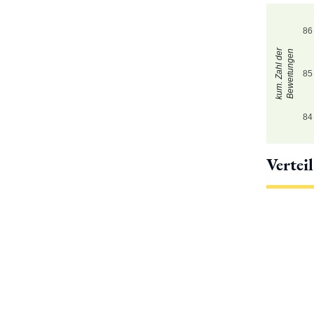
86
kum. Zahl der
Bewertungen
85
84
Vertei