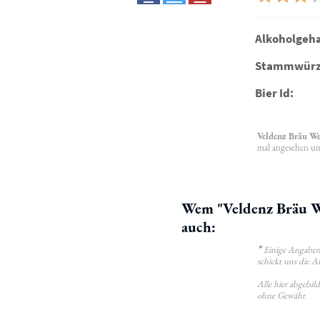
Alkoholgeha
Stammwürz
Bier Id:
Veldenz Bräu W
mal angesehen un
Wem "Veldenz Bräu We
auch:
*
Einige Angaben 
schickt uns die A
Alle hier abgebi
ohne Gewähr.