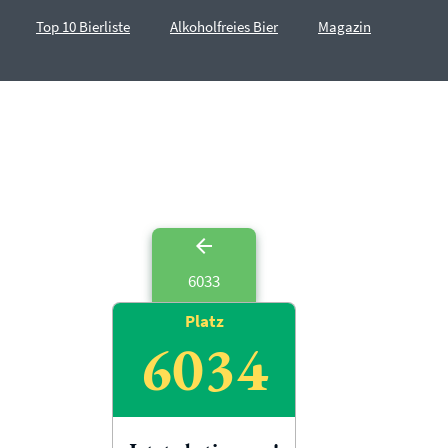
Top 10 Bierliste
Alkoholfreies Bier
Magazin
6033
Platz
6034