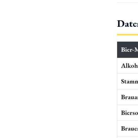
Date
Bier-
Alkoho
Stamm
Braua
Bierso
Braue