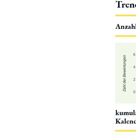
Tren
Anzah
6
Zahl der Bewertungen
4
2
0
kumula
Kalen