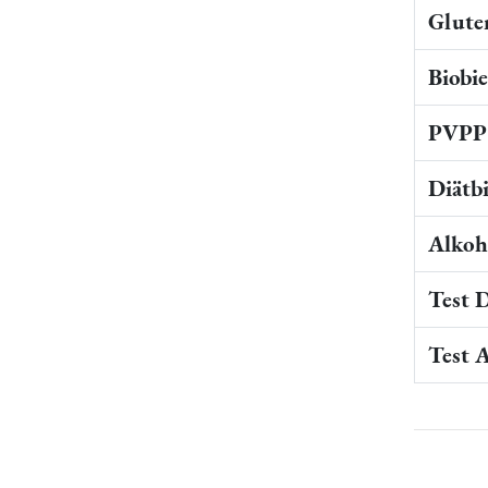
Gluten
Biobi
PVPP 
Diätb
Alkoho
Test 
Test 