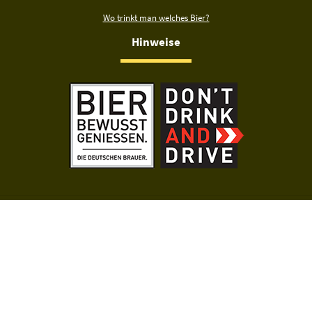
Wo trinkt man welches Bier?
Hinweise
Mit der Nutzung dieser Seiten erklärst du dich mit der
Datenschutzerklärung
einverstanden. Biermap24 unterstützt ausschließlich den legalen und
verantwortungsvollen Genuss von Bier. Teile Inhalte dieser Website
ausschließlich mit Personen, die alt genug sind, um Alkohol legal zu
konsumieren.