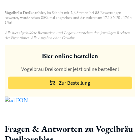
Vogelbräu Dreikornbier
, im Schnitt mit
2,6
Sternen bei
88
Bewertungen
bewertet, wurde schon 8084 mal angesehen und das zuletzt am 17.10.2020 - 17:13
Uhr!
Alle hier abgebildete Biermarken und Logos unterstehen den jeweiligen Rechten
der Eigentümer. Alle Angaben ohne Gewähr.
Bier online bestellen
Vogelbräu Dreikornbier jetzt online bestellen!
Zur Bestellung
Fragen & Antworten zu Vogelbräu
Dreikornbier