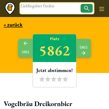
Magazin
« zurück
Platz
5862
5863
5861
Jetzt abstimmen!
Vogelbräu Dreikornbier