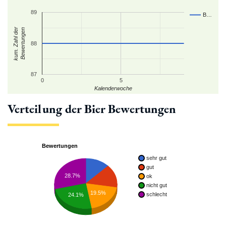
89
B…
kum. Zahl der
Bewertungen
88
87
0
5
Kalenderwoche
Verteilung der Bier Bewertungen
Bewertungen
sehr gut
gut
28.7%
ok
nicht gut
19.5%
schlecht
24.1%