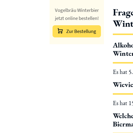
Frag
Vogelbräu Winterbier
jetzt online bestellen!
Wint
Zur Bestellung
Alkoho
Winter
Es hat 5
Wievie
Es hat 
Welche
Bierma