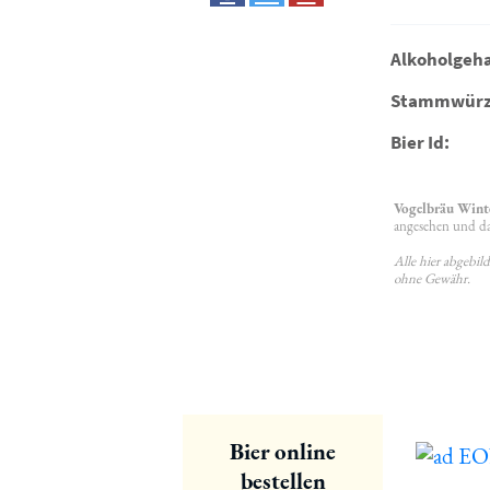
Alkoholgeha
Stammwürz
Bier Id:
Vogelbräu Wint
angesehen und das
Alle hier abgebi
ohne Gewähr.
Bier online
bestellen