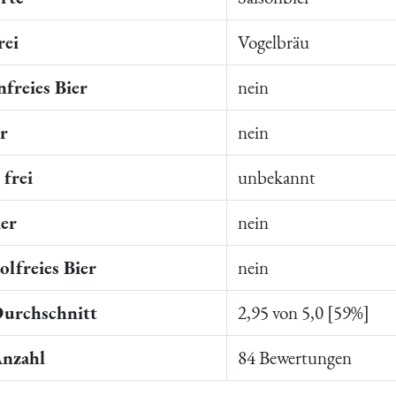
rei
Vogelbräu
freies Bier
nein
er
nein
frei
unbekannt
ier
nein
lfreies Bier
nein
Durchschnitt
2,95 von 5,0 [59%]
Anzahl
84 Bewertungen