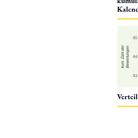
kumula
Kalen
85
kum. Zahl der
Bewertungen
84
83
Vertei