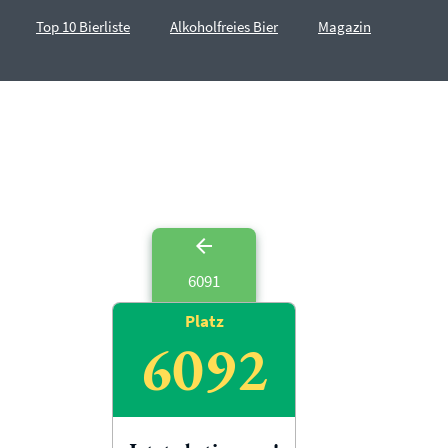
Top 10 Bierliste
Alkoholfreies Bier
Magazin
6091
Platz
6092