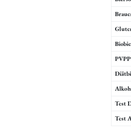
Braue
Gluten
Biobi
PVPP 
Diätb
Alkoho
Test 
Test 