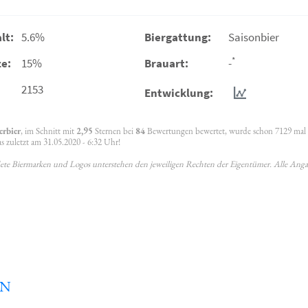
lt:
5.6%
Biergattung:
Saisonbier
*
e:
15%
Brauart:
-
2153
Entwicklung:
erbier
, im Schnitt mit
2,95
Sternen bei
84
Bewertungen bewertet, wurde schon 7129 mal
 zuletzt am 31.05.2020 - 6:32 Uhr!
ldete Biermarken und Logos unterstehen den jeweiligen Rechten der Eigentümer. Alle Ang