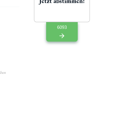
Jetzt abstimmen!
6093
aben