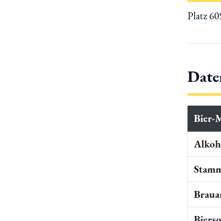
Platz 6
Date
Bier-
Alkoho
Stamm
Braua
Bierso