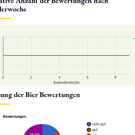
tive Anzahl der Bewertungen nach
derwoche
0
2
4
6
8
Kalenderwoche
lung der Bier Bewertungen
Bewertungen
sehr gut
gut
28.6%