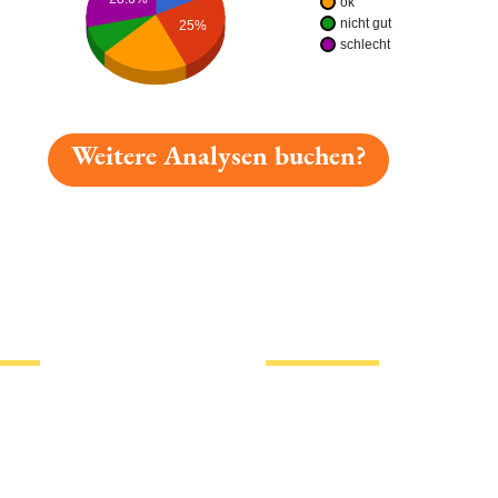
ok
nicht gut
25%
schlecht
Weitere Analysen buchen?
gelesen: Vogelbräu Winterbier Platz 6092 » Test 2026 |
tionen
Hotlinks
Bier
Biersorten
erklärung
Biermarken