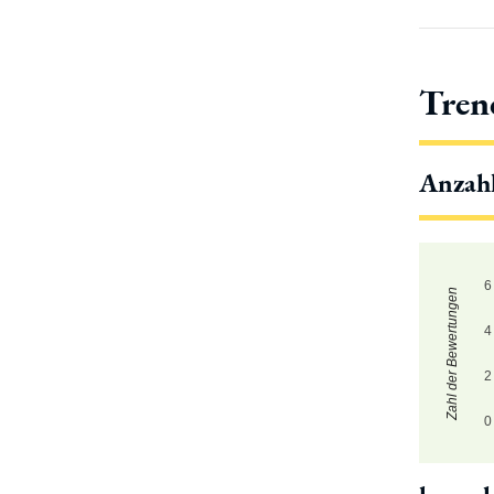
Tren
Anzah
6
Zahl der Bewertungen
4
2
0