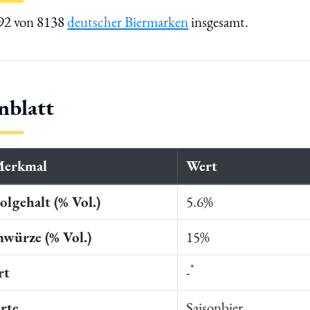
092 von 8138
deutscher Biermarken
insgesamt.
nblatt
Merkmal
Wert
lgehalt (% Vol.)
5.6%
würze (% Vol.)
15%
*
rt
-
rte
Saisonbier