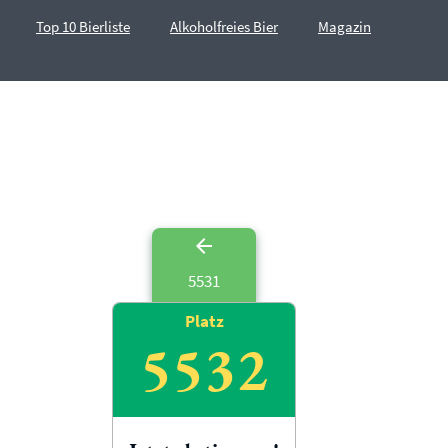
Top 10 Bierliste
Alkoholfreies Bier
Magazin
5531
Platz
5532