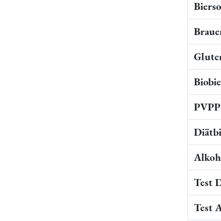
Bierso
Braue
Gluten
Biobi
PVPP 
Diätb
Alkoho
Test 
Test 