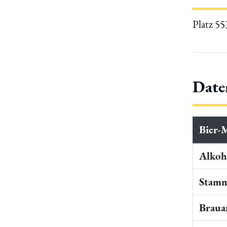
Platz 5
Date
Bier-
Alkoho
Stamm
Braua