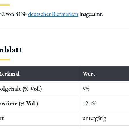
532 von 8138
deutscher Biermarken
insgesamt.
nblatt
Merkmal
Wert
lgehalt (% Vol.)
5%
würze (% Vol.)
12.1%
rt
untergärig