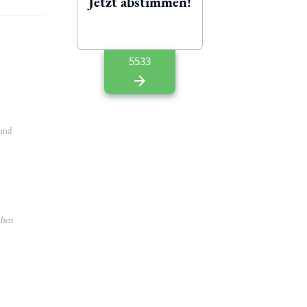
Jetzt abstimmen!
5533
 und
aben