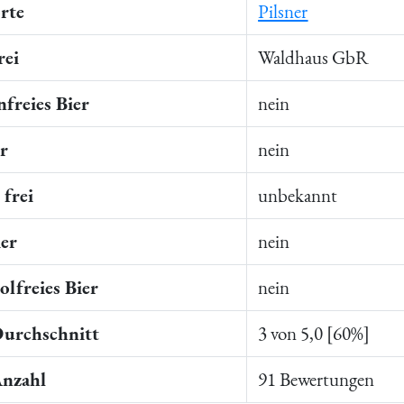
rte
Pilsner
rei
Waldhaus GbR
freies Bier
nein
er
nein
frei
unbekannt
ier
nein
lfreies Bier
nein
Durchschnitt
3 von 5,0 [60%]
Anzahl
91 Bewertungen