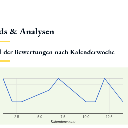
ds & Analysen
l der Bewertungen nach Kalenderwoche
2.5
5.0
7.5
10.0
12.5
Kalenderwoche