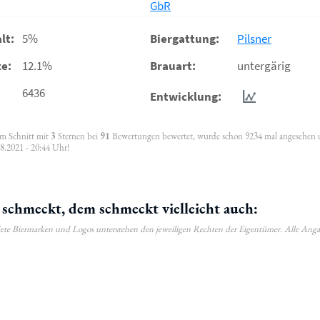
GbR
lt:
5%
Biergattung:
Pilsner
e:
12.1%
Brauart:
untergärig
6436
Entwicklung:
 im Schnitt mit
3
Sternen bei
91
Bewertungen bewertet, wurde schon 9234 mal angesehen
08.2021 - 20:44 Uhr!
schmeckt, dem schmeckt vielleicht auch:
ldete Biermarken und Logos unterstehen den jeweiligen Rechten der Eigentümer. Alle Ang