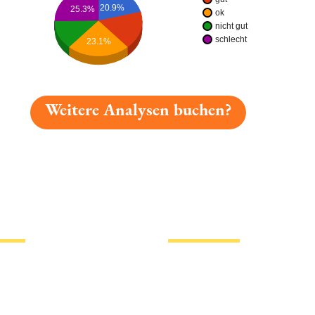
20.9%
25.3%
ok
nicht gut
schlecht
23.1%
Weitere Analysen buchen?
gelesen: Waldhaus-pils Platz 5532 » Test 2026 | Biermap
tionen
Hotlinks
Bier
Biersorten
erklärung
Biermarken