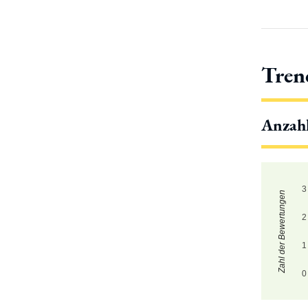
Tren
Anzah
3
Zahl der Bewertungen
2
1
0