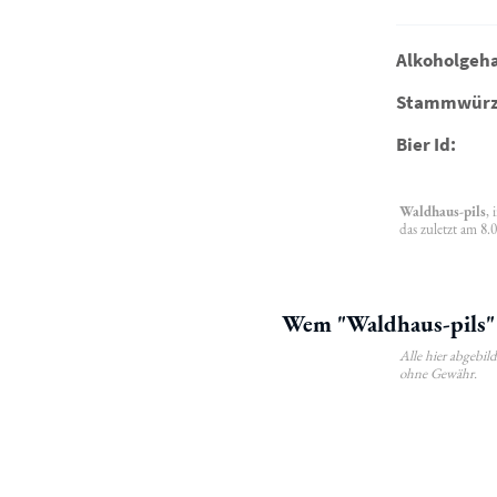
Alkoholgeha
Stammwürz
Bier Id:
Waldhaus-pils
,
das zuletzt am 8.
Wem "Waldhaus-pils" 
Alle hier abgebi
ohne Gewähr.