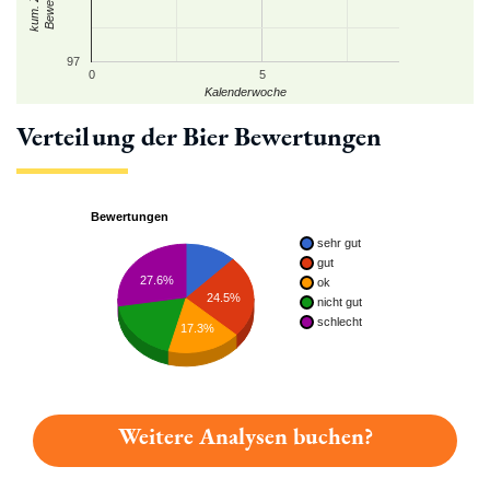
97
0
5
Kalenderwoche
Verteilung der Bier Bewertungen
Bewertungen
sehr gut
gut
27.6%
ok
24.5%
nicht gut
schlecht
17.3%
Weitere Analysen buchen?