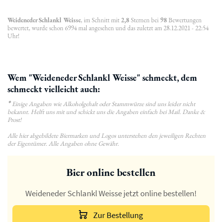
Weideneder Schlankl Weisse
, im Schnitt mit
2,8
Sternen bei
98
Bewertungen
bewertet, wurde schon 6994 mal angesehen und das zuletzt am 28.12.2021 - 22:54
Uhr!
Wem "Weideneder Schlankl Weisse" schmeckt, dem
schmeckt vielleicht auch:
*
Einige Angaben wie Alkoholgehalt oder Stammwürze sind uns leider nicht
bekannt. Helft uns mit und schickt uns die Angaben einfach bei Mail. Danke &
Prost!
Alle hier abgebildete Biermarken und Logos unterstehen den jeweiligen Rechten
der Eigentümer. Alle Angaben ohne Gewähr.
Bier online bestellen
Weideneder Schlankl Weisse jetzt online bestellen!
Zur Bestellung