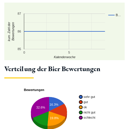
87
B…
kum. Zahl der
Bewertungen
86
85
0
5
Kalenderwoche
Verteilung der Bier Bewertungen
Bewertungen
sehr gut
gut
16.3%
ok
32.6%
nicht gut
schlecht
19.8%