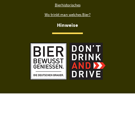
Bierhistorisches
Wo trinkt man welches Bier?
Hinweise
Mit der Nutzung dieser Seiten erklärst du dich mit der
Datenschutzerklärung
einverstanden. Biermap24 unterstützt ausschließlich den legalen und
verantwortungsvollen Genuss von Bier. Teile Inhalte dieser Website
ausschließlich mit Personen, die alt genug sind, um Alkohol legal zu
konsumieren.