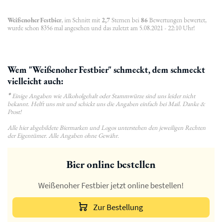
Weißenoher Festbier
, im Schnitt mit
2,7
Sternen bei
86
Bewertungen bewertet,
wurde schon 8356 mal angesehen und das zuletzt am 5.08.2021 - 22:10 Uhr!
Wem "Weißenoher Festbier" schmeckt, dem schmeckt
vielleicht auch:
*
Einige Angaben wie Alkoholgehalt oder Stammwürze sind uns leider nicht
bekannt. Helft uns mit und schickt uns die Angaben einfach bei Mail. Danke &
Prost!
Alle hier abgebildete Biermarken und Logos unterstehen den jeweiligen Rechten
der Eigentümer. Alle Angaben ohne Gewähr.
Bier online bestellen
Weißenoher Festbier jetzt online bestellen!
Zur Bestellung