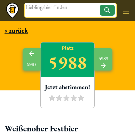
Magazin
« zurück
Platz
5988
5989
5987
Jetzt abstimmen!
Weißenoher Festbier