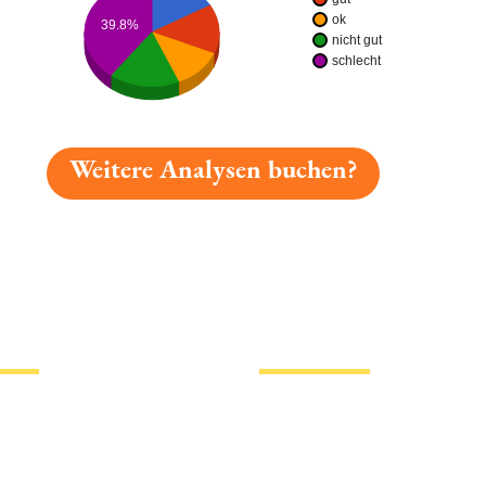
ok
39.8%
nicht gut
schlecht
Weitere Analysen buchen?
gelesen: Weißer Ritter Platz 3821 » Test 2026 | Biermap
tionen
Hotlinks
Bier
Biersorten
erklärung
Biermarken