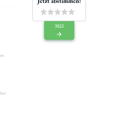
Jetzt abstimmen!
3822
hen
aben