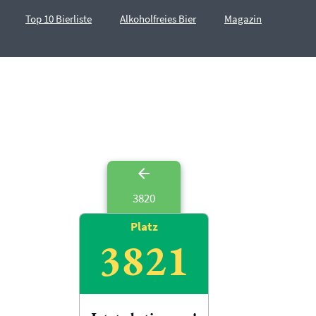
Top 10 Bierliste
Alkoholfreies Bier
Magazin
3820
Platz
3821