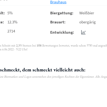
Brauhaus
lt:
5%
Biergattung:
Weißbier
e:
12.3%
Brauart:
obergärig
2714
Entwicklung:
im Schnitt mit
2,55
Sternen bei
108
Bewertungen bewertet, wurde schon 9785 mal angese
m 6.06.2022 - 9:22 Uhr!
schmeckt, dem schmeckt vielleicht auch:
ldete Biermarken und Logos unterstehen den jeweiligen Rechten der Eigentümer. Alle Ang