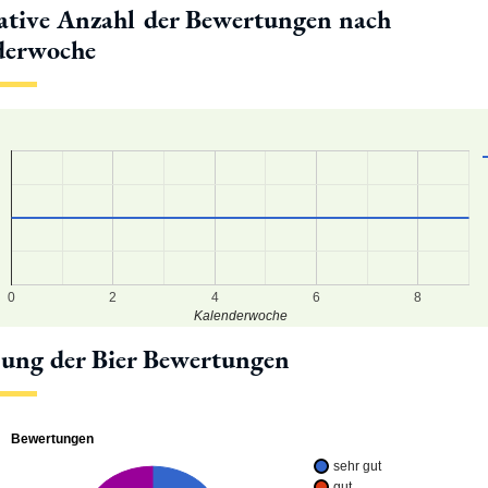
tive Anzahl der Bewertungen nach
derwoche
9
8
7
0
2
4
6
8
Kalenderwoche
lung der Bier Bewertungen
Bewertungen
sehr gut
gut