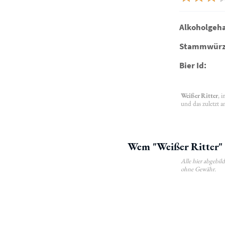
Alkoholgeha
Stammwürz
Bier Id:
Weißer Ritter
, 
und das zuletzt a
Wem "Weißer Ritter" 
Alle hier abgebi
ohne Gewähr.