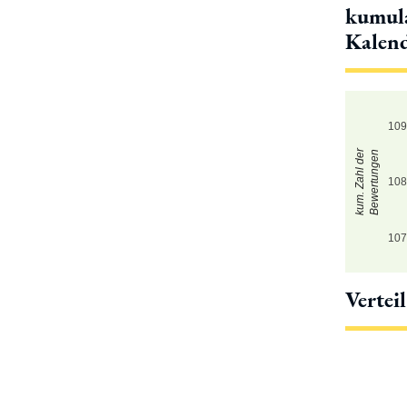
kumula
Kalen
10
kum. Zahl der
Bewertungen
10
10
Vertei