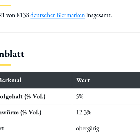
821 von 8138
deutscher Biermarken
insgesamt.
nblatt
Merkmal
Wert
lgehalt (% Vol.)
5%
würze (% Vol.)
12.3%
rt
obergärig