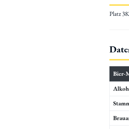
Platz 3
Date
Bier-
Alkoho
Stamm
Braua