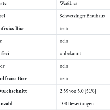
rte
Weißbier
rei
Schwetzinger Brauhaus
freies Bier
nein
er
nein
frei
unbekannt
ier
nein
lfreies Bier
nein
Durchschnitt
2,55 von 5,0 [51%]
Anzahl
108 Bewertungen