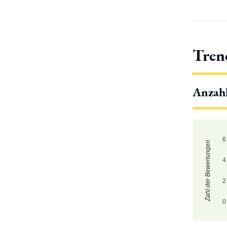
Tren
Anzah
6
Zahl der Bewertungen
4
2
0