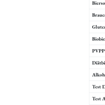
Bierso
Braue
Gluten
Biobi
PVPP 
Diätb
Alkoho
Test 
Test 