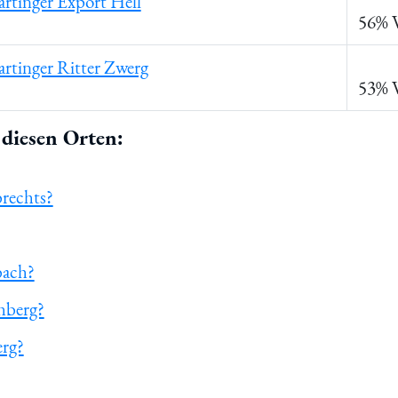
artinger Export Hell
56% 
artinger Ritter Zwerg
53% 
diesen Orten:
brechts?
bach?
hberg?
erg?
trinkt man in Leupoldsgrün? » Biermap24