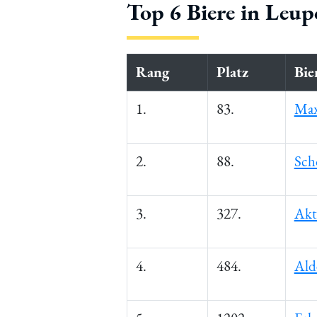
Top 6 Biere in Leup
Rang
Platz
Bie
1.
83.
Max
2.
88.
Sch
3.
327.
Akt
4.
484.
Ald