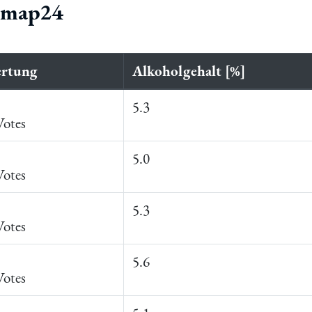
ermap24
rtung
Alkoholgehalt [%]
5.3
Votes
5.0
Votes
5.3
Votes
5.6
Votes