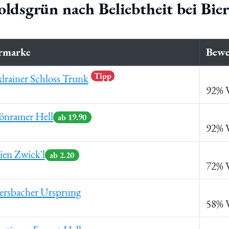
oldsgrün nach Beliebtheit bei Bi
rmarke
Bewe
Tipp
lrainer Schloss Trunk
92% 
önramer Hell
ab 19.90
92% 
ien Zwick`l
ab 2.20
72% 
ersbacher Ursprung
58% 