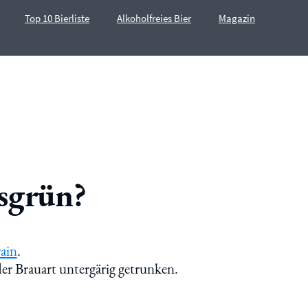
Top 10 Bierliste
Alkoholfreies Bier
Magazin
sgrün?
ain
.
der Brauart untergärig getrunken.