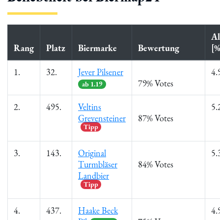
Al
Rang
Platz
Biermarke
Bewertung
[%
1.
32.
Jever Pilsener
4.
79% Votes
ab 1.19
2.
495.
Veltins
5.
Grevensteiner
87% Votes
Tipp
3.
143.
Original
5.
Turmbläser
84% Votes
Landbier
Tipp
4.
437.
Haake Beck
4.