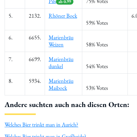
Pils
75% Votes
ab 0.99
5.
2132.
Rhöner Bock
6.
59% Votes
6.
6655.
Marienbräu
Weizen
58% Votes
7.
6699.
Marienbräu
dunkel
54% Votes
8.
5934.
Marienbräu
Maibock
53% Votes
Andere suchten auch nach diesen Orten:
Welches Bier trinkt man in Aurich?
Welches Bier trinkt man in Großheide?