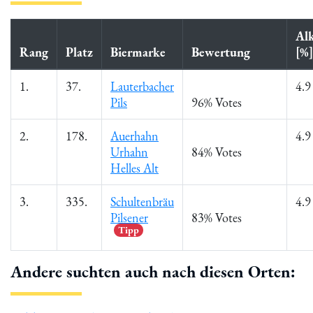
Al
Rang
Platz
Biermarke
Bewertung
[%]
1.
37.
Lauterbacher
4.9
Pils
96% Votes
2.
178.
Auerhahn
4.9
Urhahn
84% Votes
Helles Alt
3.
335.
Schultenbräu
4.9
Pilsener
83% Votes
Tipp
Andere suchten auch nach diesen Orten: