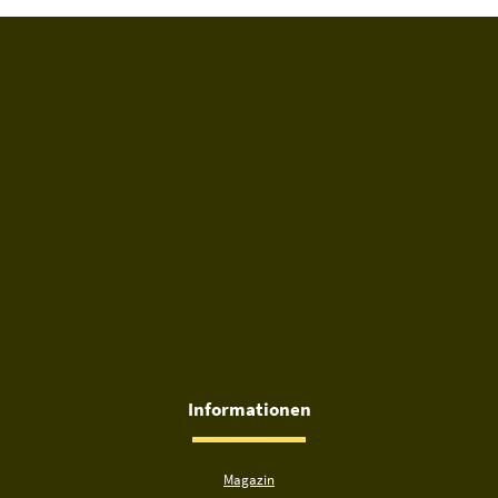
Du hast gelesen: ᐅ Welches Bier trinkt man in Sinntal? » Bie
Informationen
Magazin