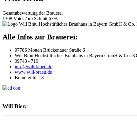
Gesamtbewertung der Brauerei
1308 Votes / im Schnitt 67%
Alle Infos zur Brauerei:
97786 Motten Brückenauer Straße 6
Will Bräu Hochstiftliches Brauhaus in Bayern GmbH & Co. 
09748 - 710
info@will-braeu.de
www.will-braeu.de
Brauerei Id: 181
Will Bier: