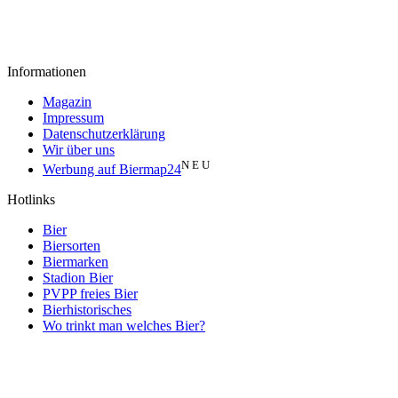
Informationen
Magazin
Impressum
Datenschutzerklärung
Wir über uns
N E U
Werbung auf Biermap24
Hotlinks
Bier
Biersorten
Biermarken
Stadion Bier
PVPP freies Bier
Bierhistorisches
Wo trinkt man welches Bier?