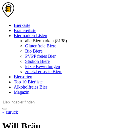
Bierkarte
Brauereiliste
Biermarken Listen
alle Biermarken (8138)
Glutenfreie Biere
Bio Biere
PVPP freies Bier
Stadion Biere
letzte Bewertungen
zuletzt erfasste Biere
Biersorten
Top 10 Bierliste
Alkoholfreies Bier
Magazin
« zurück
Will Bräu