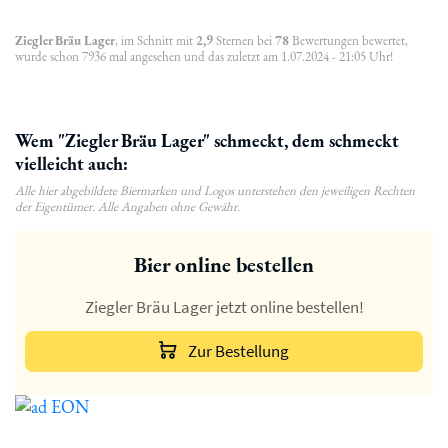
Ziegler Bräu Lager
, im Schnitt mit
2,9
Sternen bei
78
Bewertungen bewertet,
wurde schon 7936 mal angesehen und das zuletzt am 1.07.2024 - 21:05 Uhr!
Wem "Ziegler Bräu Lager" schmeckt, dem schmeckt
vielleicht auch:
Alle hier abgebildete Biermarken und Logos unterstehen den jeweiligen Rechten
der Eigentümer. Alle Angaben ohne Gewähr.
Bier online bestellen
Ziegler Bräu Lager jetzt online bestellen!
Zur Bestellung