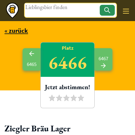
Magazin
« zurück
Platz
6466
6467
6465
Jetzt abstimmen!
Ziegler Bräu Lager