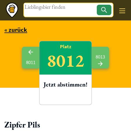
Magazin
« zurück
Platz
8012
8013
8011
Jetzt abstimmen!
Zipfer Pils