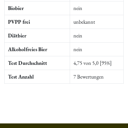
Biobier
nein
PVPP frei
unbekannt
Diätbier
nein
Alkoholfreies Bier
nein
Test Durchschnitt
4,75 von 5,0 [95%]
Test Anzahl
7 Bewertungen
Du hast gelesen: Zipfer Pils Platz 8012 » Test 2026 | Biermap