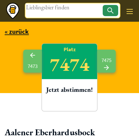
Magazin
« zurück
Platz
7474
7475
7473
Jetzt abstimmen!
Aalener Eberhardusbock