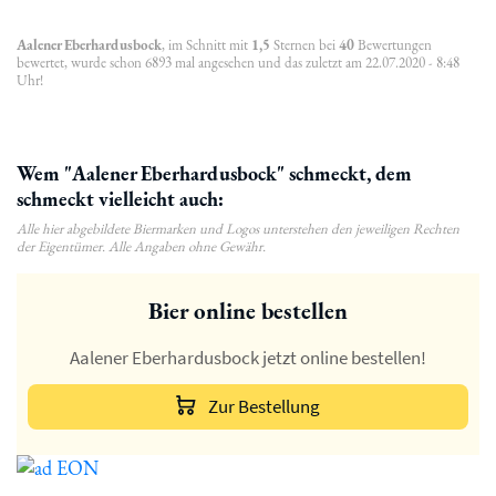
Aalener Eberhardusbock
, im Schnitt mit
1,5
Sternen bei
40
Bewertungen
bewertet, wurde schon 6893 mal angesehen und das zuletzt am 22.07.2020 - 8:48
Uhr!
Wem "Aalener Eberhardusbock" schmeckt, dem
schmeckt vielleicht auch:
Alle hier abgebildete Biermarken und Logos unterstehen den jeweiligen Rechten
der Eigentümer. Alle Angaben ohne Gewähr.
Bier online bestellen
Aalener Eberhardusbock jetzt online bestellen!
Zur Bestellung