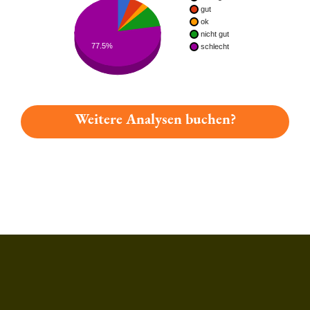
gut
ok
nicht gut
77.5%
schlecht
Weitere Analysen buchen?
Du hast gelesen: Aalener Eberhardusbock Platz 7474 » Test 2