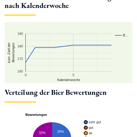
nach Kalenderwoche
190
B…
kum. Zahl der
Bewertungen
180
170
160
0
5
Kalenderwoche
Verteilung der Bier Bewertungen
Bewertungen
sehr gut
gut
26%
32%
ok