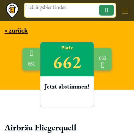
Magazin
« zurück
Platz
662
663
661
Jetzt abstimmen!
Airbräu Fliegerquell