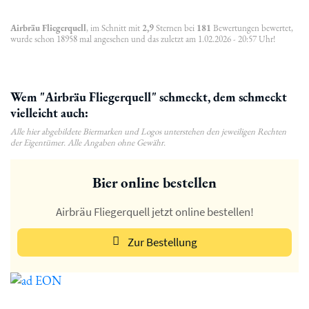
Airbräu Fliegerquell
, im Schnitt mit
2,9
Sternen bei
181
Bewertungen bewertet,
wurde schon 18958 mal angesehen und das zuletzt am 1.02.2026 - 20:57 Uhr!
Wem "Airbräu Fliegerquell" schmeckt, dem schmeckt
vielleicht auch:
Alle hier abgebildete Biermarken und Logos unterstehen den jeweiligen Rechten
der Eigentümer. Alle Angaben ohne Gewähr.
Bier online bestellen
Airbräu Fliegerquell jetzt online bestellen!
Zur Bestellung