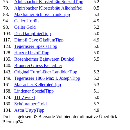
75.
Alpirsbacher Klosterbräu Spezial
Tipp
5.2
79.
Alpirsbacher Klosterbräu Alkoholfrei
0.5
83.
Maxlrainer Schloss Trunk
Tipp
5.3
94.
Celler Urtrüb
4.9
98.
Celler Gold
5.2
103.
Das Dampfbier
Tipp
5.0
117.
Dimpfl Cave Gladium
Tipp
4.9
123.
Tegernseer Spezial
Tipp
5.6
128.
Harzer Urstoff
Tipp
5.0
135.
Rosenheimer Bajuwaren Dunkel
5.5
140.
Brauerei Griess Kellerbier
143.
Original Turmbläser Landbier
Tipp
5.3
149.
Tegernseer 1806 Max I. Joseph
Tipp
5.2
161.
Maisacher Kellerbier
Tipp
5.3
168.
Lindener Spezial
Tipp
5.1
174.
111 Zwickl
5.0
180.
Schönramer Gold
5.7
184.
Astra Urtyp
Tipp
4.9
Du hast gelesen: ᐅ Biersorte Vollbier: der ultimative Überblick |
Biermap24