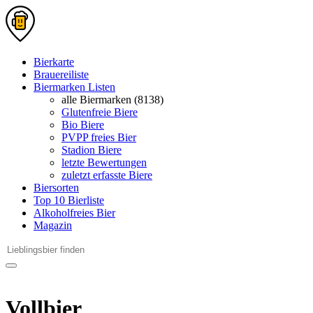
Bierkarte
Brauereiliste
Biermarken Listen
alle Biermarken (8138)
Glutenfreie Biere
Bio Biere
PVPP freies Bier
Stadion Biere
letzte Bewertungen
zuletzt erfasste Biere
Biersorten
Top 10 Bierliste
Alkoholfreies Bier
Magazin
Vollbier