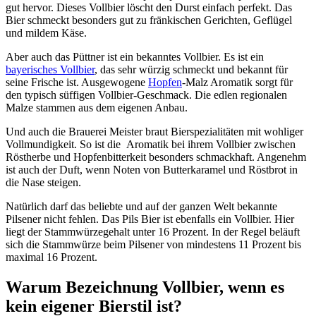
gut hervor. Dieses Vollbier löscht den Durst einfach perfekt. Das
Bier schmeckt besonders gut zu fränkischen Gerichten, Geflügel
und mildem Käse.
Aber auch das Püttner ist ein bekanntes Vollbier. Es ist ein
bayerisches Vollbier
, das sehr würzig schmeckt und bekannt für
seine Frische ist. Ausgewogene
Hopfen
-Malz Aromatik sorgt für
den typisch süffigen Vollbier-Geschmack. Die edlen regionalen
Malze stammen aus dem eigenen Anbau.
Und auch die Brauerei Meister braut Bierspezialitäten mit wohliger
Vollmundigkeit. So ist die Aromatik bei ihrem Vollbier zwischen
Röstherbe und Hopfenbitterkeit besonders schmackhaft. Angenehm
ist auch der Duft, wenn Noten von Butterkaramel und Röstbrot in
die Nase steigen.
Natürlich darf das beliebte und auf der ganzen Welt bekannte
Pilsener nicht fehlen. Das Pils Bier ist ebenfalls ein Vollbier. Hier
liegt der Stammwürzegehalt unter 16 Prozent. In der Regel beläuft
sich die Stammwürze beim Pilsener von mindestens 11 Prozent bis
maximal 16 Prozent.
Warum Bezeichnung Vollbier, wenn es
kein eigener Bierstil ist?