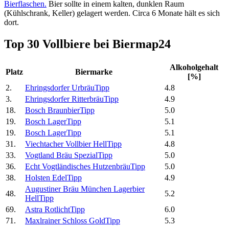
Bierflaschen.
Bier sollte in einem kalten, dunklen Raum
(Kühlschrank, Keller) gelagert werden. Circa 6 Monate hält es sich
dort.
Top 30 Vollbiere bei Biermap24
Alkoholgehalt
Platz
Biermarke
[%]
2.
Ehringsdorfer Urbräu
Tipp
4.8
3.
Ehringsdorfer Ritterbräu
Tipp
4.9
18.
Bosch Braunbier
Tipp
5.0
19.
Bosch Lager
Tipp
5.1
19.
Bosch Lager
Tipp
5.1
31.
Viechtacher Vollbier Hell
Tipp
4.8
33.
Vogtland Bräu Spezial
Tipp
5.0
36.
Echt Vogtländisches Hutzenbräu
Tipp
5.0
38.
Holsten Edel
Tipp
4.9
Augustiner Bräu München Lagerbier
48.
5.2
Hell
Tipp
69.
Astra Rotlicht
Tipp
6.0
71.
Maxlrainer Schloss Gold
Tipp
5.3