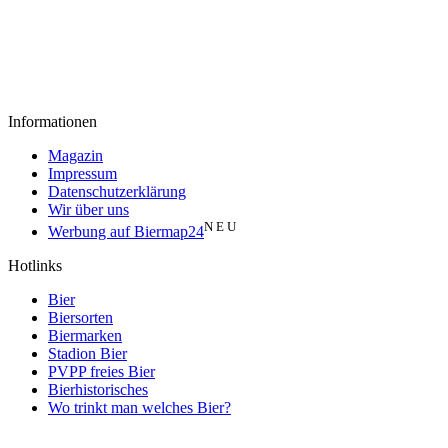
Informationen
Magazin
Impressum
Datenschutzerklärung
Wir über uns
N E U
Werbung auf Biermap24
Hotlinks
Bier
Biersorten
Biermarken
Stadion Bier
PVPP freies Bier
Bierhistorisches
Wo trinkt man welches Bier?