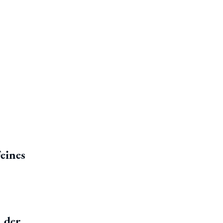
eines
 der