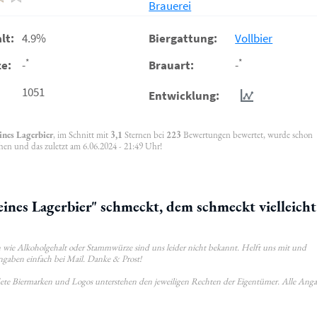
Brauerei
lt:
4.9%
Biergattung:
Vollbier
*
*
e:
-
Brauart:
-
1051
Entwicklung:
ines Lagerbier
, im Schnitt mit
3,1
Sternen bei
223
Bewertungen bewertet, wurde schon
hen und das zuletzt am 6.06.2024 - 21:49 Uhr!
ines Lagerbier" schmeckt, dem schmeckt vielleicht
wie Alkoholgehalt oder Stammwürze sind uns leider nicht bekannt. Helft uns mit und
ngaben einfach bei Mail. Danke & Prost!
ldete Biermarken und Logos unterstehen den jeweiligen Rechten der Eigentümer. Alle Ang