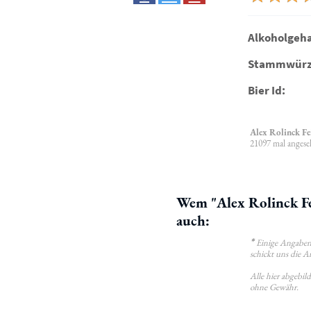
Alkoholgeha
Stammwürz
Bier Id:
Alex Rolinck Fe
21097 mal angese
Wem "Alex Rolinck Fe
auch:
*
Einige Angaben 
schickt uns die A
Alle hier abgebi
ohne Gewähr.