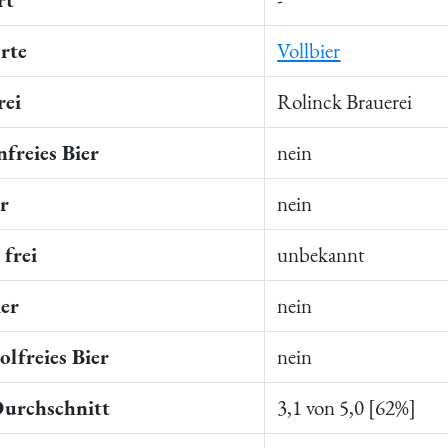
rte
Vollbier
rei
Rolinck Brauerei
freies Bier
nein
er
nein
frei
unbekannt
ier
nein
lfreies Bier
nein
Durchschnitt
3,1 von 5,0 [62%]