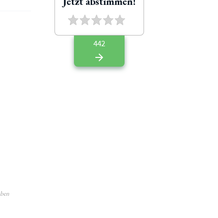
Jetzt abstimmen!
442
aben