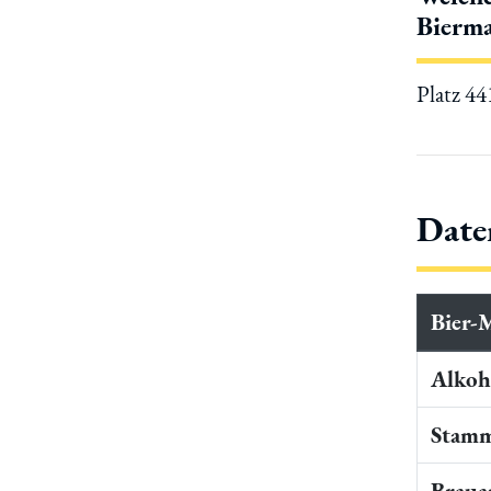
Bierma
Platz 4
Date
Bier-
Alkoho
Stamm
Braua