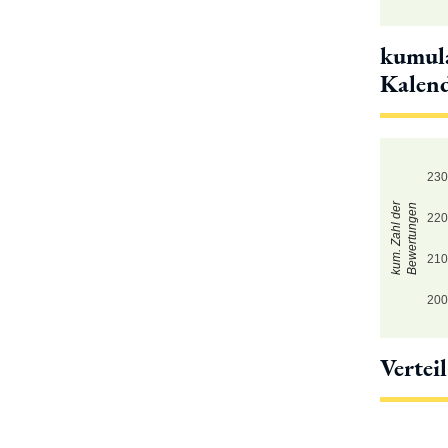
kumula
Kalen
23
kum. Zahl der
Bewertungen
22
21
20
Vertei