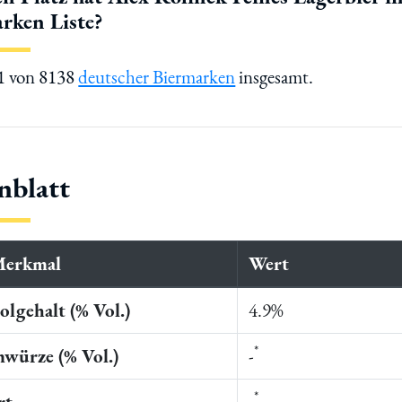
rken Liste?
41 von 8138
deutscher Biermarken
insgesamt.
nblatt
Merkmal
Wert
lgehalt (% Vol.)
4.9%
*
würze (% Vol.)
-
*
rt
-