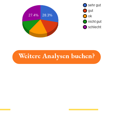
sehr gut
gut
27.4%
28.3%
ok
nicht gut
schlecht
Weitere Analysen buchen?
gelesen: Alex Rolinck Feines Lagerbier Platz 441 » Test 
tionen
Hotlinks
Bier