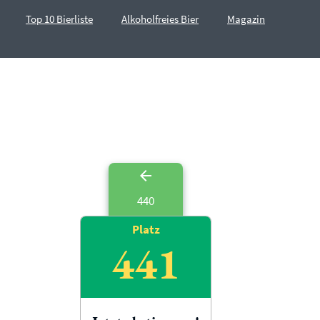
Top 10 Bierliste
Alkoholfreies Bier
Magazin
440
Platz
441