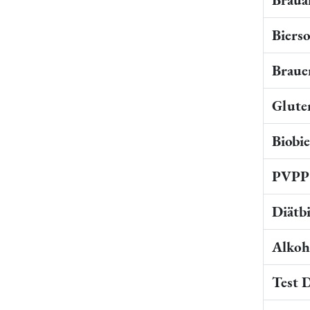
Bierso
Braue
Gluten
Biobi
PVPP 
Diätb
Alkoho
Test 