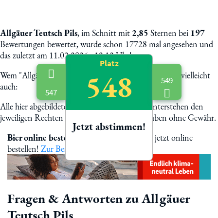
Allgäuer Teutsch Pils
, im Schnitt mit
2,85
Sternen bei
197
Bewertungen bewertet, wurde schon 17728 mal angesehen und
das zuletzt am 11.02.2026 - 12:12 Uhr!
Platz
548
Wem "Allgäuer Teutsch Pils" schmeckt, dem schmeckt vielleicht
549
auch:
547
Alle hier abgebildete Biermarken und Logos unterstehen den
jeweiligen Rechten der Eigentümer. Alle Angaben ohne Gewähr.
Jetzt abstimmen!
Bier online bestellen
Allgäuer Teutsch Pils jetzt online
bestellen!
Zur Bestellung
Fragen & Antworten zu Allgäuer
Teutsch Pils