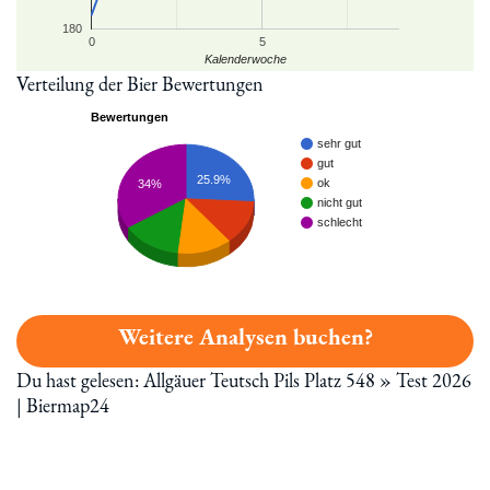
180
0
5
Kalenderwoche
Verteilung der Bier Bewertungen
Bewertungen
sehr gut
gut
25.9%
ok
34%
nicht gut
schlecht
Weitere Analysen buchen?
Du hast gelesen: Allgäuer Teutsch Pils Platz 548 » Test 2026
| Biermap24