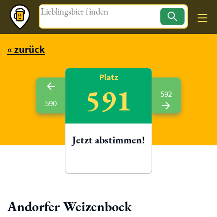
Magazin
« zurück
Platz
591
592
590
Jetzt abstimmen!
Andorfer Weizenbock