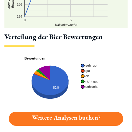
186
184
0
5
Kalenderwoche
Verteilung der Bier Bewertungen
Bewertungen
sehr gut
gut
ok
nicht gut
schlecht
82%
Weitere Analysen buchen?