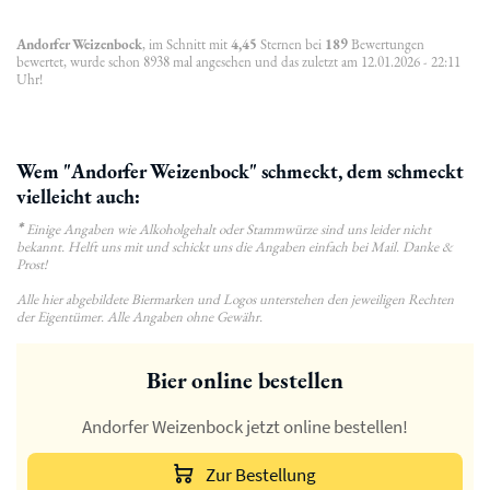
Andorfer Weizenbock
, im Schnitt mit
4,45
Sternen bei
189
Bewertungen
bewertet, wurde schon 8938 mal angesehen und das zuletzt am 12.01.2026 - 22:11
Uhr!
Wem "Andorfer Weizenbock" schmeckt, dem schmeckt
vielleicht auch:
*
Einige Angaben wie Alkoholgehalt oder Stammwürze sind uns leider nicht
bekannt. Helft uns mit und schickt uns die Angaben einfach bei Mail. Danke &
Prost!
Alle hier abgebildete Biermarken und Logos unterstehen den jeweiligen Rechten
der Eigentümer. Alle Angaben ohne Gewähr.
Bier online bestellen
Andorfer Weizenbock jetzt online bestellen!
Zur Bestellung