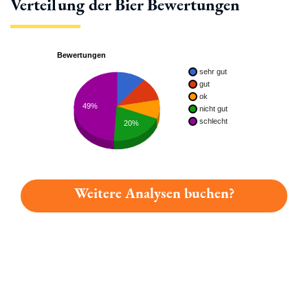
Verteilung der Bier Bewertungen
Bewertungen
sehr gut
gut
ok
49%
nicht gut
schlecht
20%
Weitere Analysen buchen?
Du hast gelesen: Ankerla-pils Platz 4495 » Test 2026 | Bierma