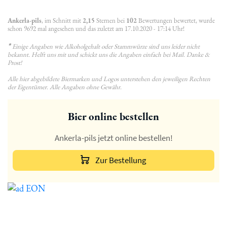
Ankerla-pils
, im Schnitt mit
2,15
Sternen bei
102
Bewertungen bewertet, wurde
schon 9692 mal angesehen und das zuletzt am 17.10.2020 - 17:14 Uhr!
*
Einige Angaben wie Alkoholgehalt oder Stammwürze sind uns leider nicht
bekannt. Helft uns mit und schickt uns die Angaben einfach bei Mail. Danke &
Prost!
Alle hier abgebildete Biermarken und Logos unterstehen den jeweiligen Rechten
der Eigentümer. Alle Angaben ohne Gewähr.
Bier online bestellen
Ankerla-pils jetzt online bestellen!
Zur Bestellung