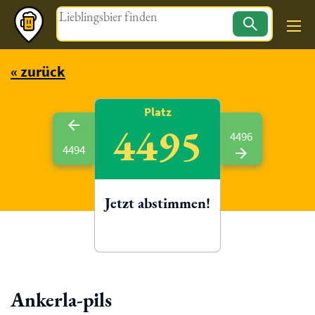
Magazin
« zurück
Platz
4495
4496
4494
Jetzt abstimmen!
Ankerla-pils