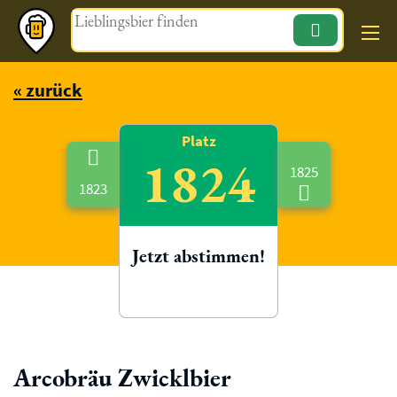
Magazin
« zurück
Platz
1824
1825
1823
Jetzt abstimmen!
Arcobräu Zwicklbier