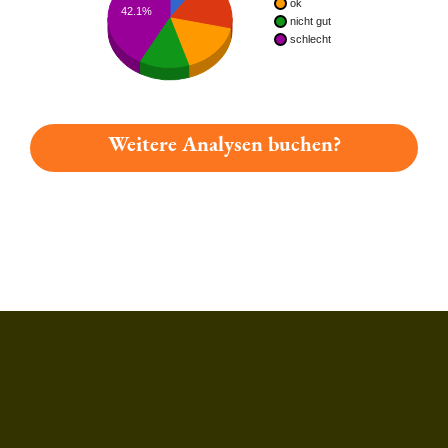
ok
42.1%
nicht gut
schlecht
Weitere Analysen buchen?
Du hast gelesen: Arcobräu Zwicklbier Platz 1824 » Test 2026 