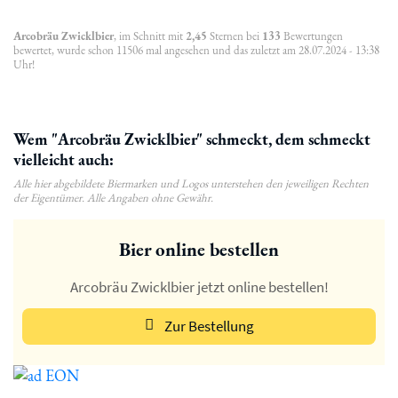
Arcobräu Zwicklbier
, im Schnitt mit
2,45
Sternen bei
133
Bewertungen
bewertet, wurde schon 11506 mal angesehen und das zuletzt am 28.07.2024 - 13:38
Uhr!
Wem "Arcobräu Zwicklbier" schmeckt, dem schmeckt
vielleicht auch:
Alle hier abgebildete Biermarken und Logos unterstehen den jeweiligen Rechten
der Eigentümer. Alle Angaben ohne Gewähr.
Bier online bestellen
Arcobräu Zwicklbier jetzt online bestellen!
Zur Bestellung