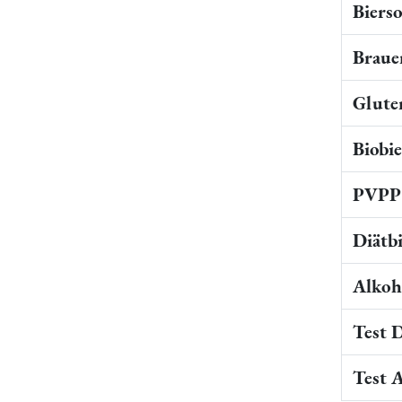
Bierso
Braue
Gluten
Biobi
PVPP 
Diätb
Alkoho
Test 
Test 