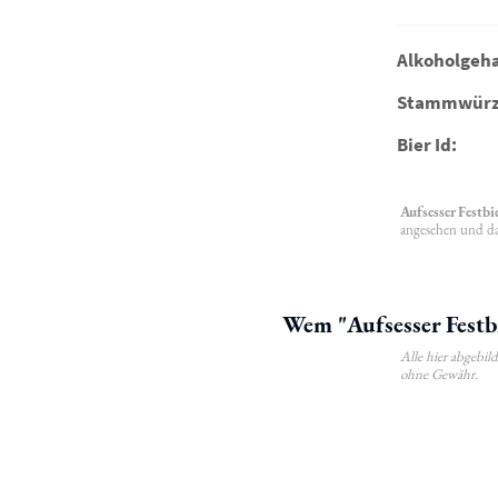
Alkoholgeha
Stammwürz
Bier Id:
Aufsesser Festbi
angesehen und da
Wem "Aufsesser Festbi
Alle hier abgebi
ohne Gewähr.