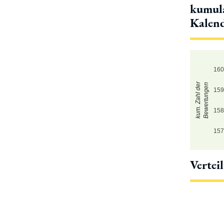
kumula
Kalen
16
kum. Zahl der
Bewertungen
15
15
15
Vertei