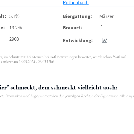
Rothenbach
lt:
5.1%
Biergattung:
Märzen
*
e:
13.2%
Brauart:
-
2903
Entwicklung:
er
, im Schnitt mit
2,7
Sternen bei
160
Bewertungen bewertet, wurde schon 9740 mal
s zuletzt am 16.05.2024 - 23:03 Uhr!
er" schmeckt, dem schmeckt vielleicht auch:
ldete Biermarken und Logos unterstehen den jeweiligen Rechten der Eigentümer. Alle Ang