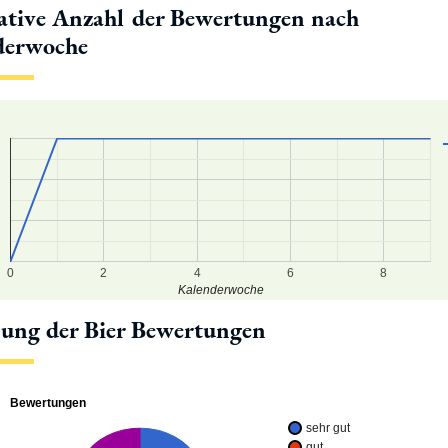
tive Anzahl der Bewertungen nach
derwoche
0
9
8
7
0
2
4
6
8
Kalenderwoche
lung der Bier Bewertungen
Bewertungen
sehr gut
gut