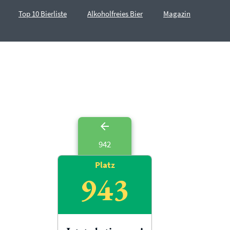
Top 10 Bierliste
Alkoholfreies Bier
Magazin
942
Platz
943