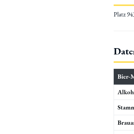
Platz 9
Date
Bier-
Alkoho
Stamm
Braua