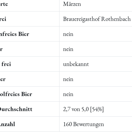
rte
Märzen
rei
Brauereigasthof Rothenbach
freies Bier
nein
er
nein
frei
unbekannt
ier
nein
lfreies Bier
nein
Durchschnitt
2,7 von 5,0 [54%]
Anzahl
160 Bewertungen