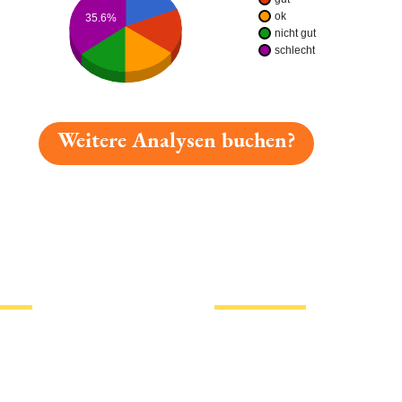
ok
35.6%
nicht gut
schlecht
Weitere Analysen buchen?
gelesen: Aufsesser Festbier Platz 943 » Test 2026 | Bier
tionen
Hotlinks
Bier
Biersorten
erklärung
Biermarken