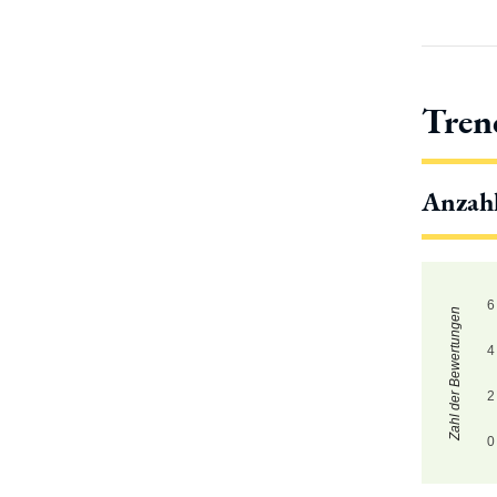
Tren
Anzah
6
Zahl der Bewertungen
4
2
0