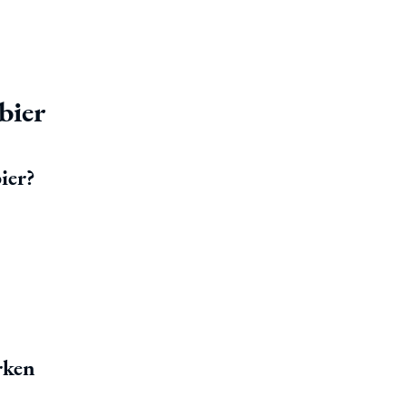
bier
ier?
rken