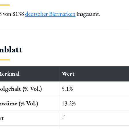
43 von 8138
deutscher Biermarken
insgesamt.
nblatt
Merkmal
Wert
lgehalt (% Vol.)
5.1%
würze (% Vol.)
13.2%
*
rt
-