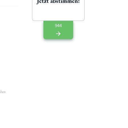
Jetzt abstimmen!
944
aben