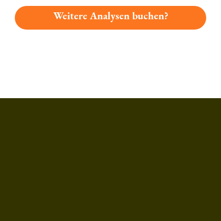
Weitere Analysen buchen?
Du hast gelesen: Augsburger Herrenpils Platz 794 » Test 2026