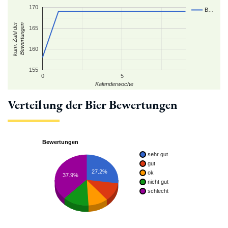
170
B…
kum. Zahl der
Bewertungen
165
160
155
0
5
Kalenderwoche
Verteilung der Bier Bewertungen
Bewertungen
sehr gut
gut
27.2%
ok
37.9%
nicht gut
schlecht