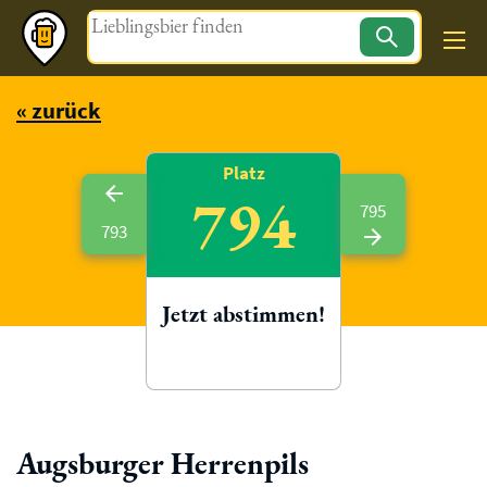
Magazin
« zurück
Platz
794
795
793
Jetzt abstimmen!
Augsburger Herrenpils