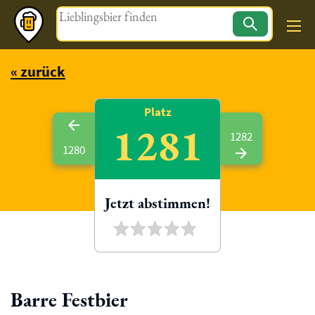
Magazin
« zurück
Platz
1281
1282
1280
Jetzt abstimmen!
Barre Festbier