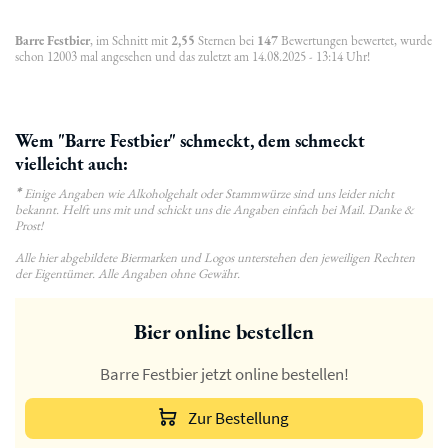
Barre Festbier
, im Schnitt mit
2,55
Sternen bei
147
Bewertungen bewertet, wurde
schon 12003 mal angesehen und das zuletzt am 14.08.2025 - 13:14 Uhr!
Wem "Barre Festbier" schmeckt, dem schmeckt
vielleicht auch:
*
Einige Angaben wie Alkoholgehalt oder Stammwürze sind uns leider nicht
bekannt. Helft uns mit und schickt uns die Angaben einfach bei Mail. Danke &
Prost!
Alle hier abgebildete Biermarken und Logos unterstehen den jeweiligen Rechten
der Eigentümer. Alle Angaben ohne Gewähr.
Bier online bestellen
Barre Festbier jetzt online bestellen!
Zur Bestellung