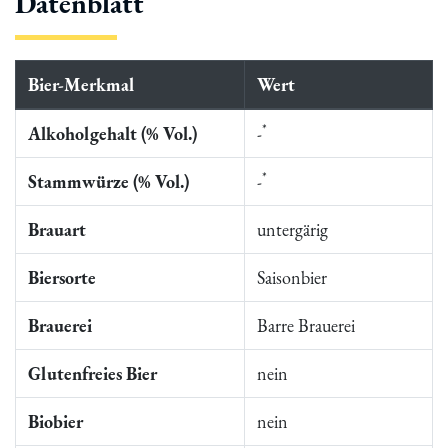
Datenblatt
Bier-Merkmal
Wert
*
Alkoholgehalt (% Vol.)
-
*
Stammwürze (% Vol.)
-
Brauart
untergärig
Biersorte
Saisonbier
Brauerei
Barre Brauerei
Glutenfreies Bier
nein
Biobier
nein