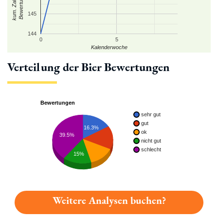
kum. Zahl der
Bewertungen
145
144
0
5
Kalenderwoche
Verteilung der Bier Bewertungen
Bewertungen
sehr gut
gut
16.3%
ok
39.5%
nicht gut
schlecht
15%
Weitere Analysen buchen?