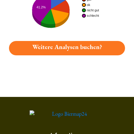
ok
41.2%
nicht gut
schlecht
Weitere Analysen buchen?
Du hast gelesen: Becher-bräu Dunkel Platz 1670 » Test 2026 