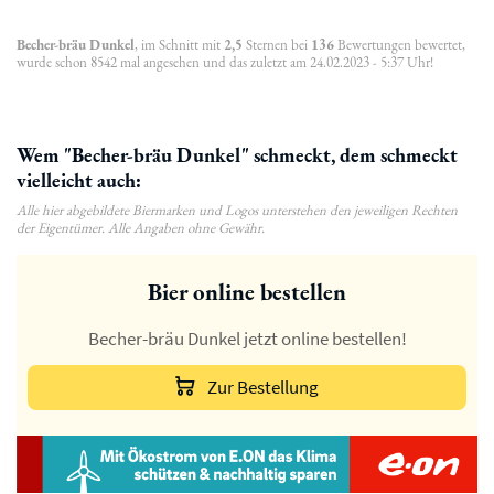
Becher-bräu Dunkel
, im Schnitt mit
2,5
Sternen bei
136
Bewertungen bewertet,
wurde schon 8542 mal angesehen und das zuletzt am 24.02.2023 - 5:37 Uhr!
Wem "Becher-bräu Dunkel" schmeckt, dem schmeckt
vielleicht auch:
Alle hier abgebildete Biermarken und Logos unterstehen den jeweiligen Rechten
der Eigentümer. Alle Angaben ohne Gewähr.
Bier online bestellen
Becher-bräu Dunkel jetzt online bestellen!
Zur Bestellung