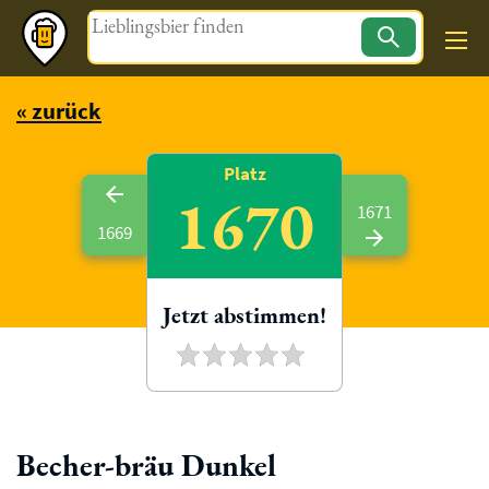
Magazin
« zurück
Platz
1670
1671
1669
Jetzt abstimmen!
Becher-bräu Dunkel