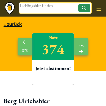
Magazin
« zurück
Platz
374
375
373
Jetzt abstimmen!
Berg Ulrichsbier