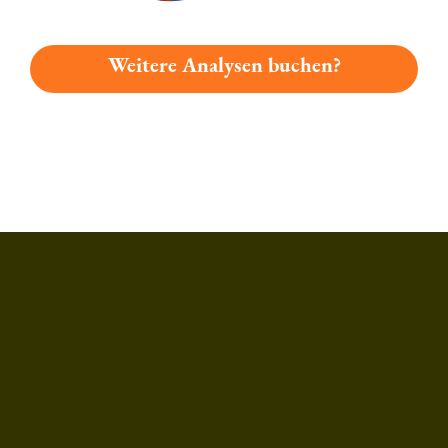
Weitere Analysen buchen?
Du hast gelesen: Berg Ulrichsbier Platz 374 » Test 2026 | Bie