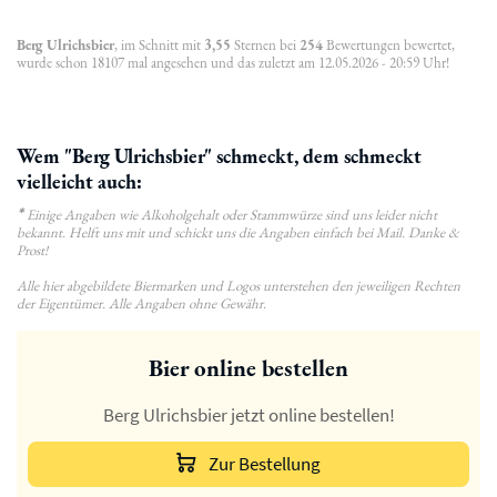
Berg Ulrichsbier
, im Schnitt mit
3,55
Sternen bei
254
Bewertungen bewertet,
wurde schon 18107 mal angesehen und das zuletzt am 12.05.2026 - 20:59 Uhr!
Wem "Berg Ulrichsbier" schmeckt, dem schmeckt
vielleicht auch:
*
Einige Angaben wie Alkoholgehalt oder Stammwürze sind uns leider nicht
bekannt. Helft uns mit und schickt uns die Angaben einfach bei Mail. Danke &
Prost!
Alle hier abgebildete Biermarken und Logos unterstehen den jeweiligen Rechten
der Eigentümer. Alle Angaben ohne Gewähr.
Bier online bestellen
Berg Ulrichsbier jetzt online bestellen!
Zur Bestellung