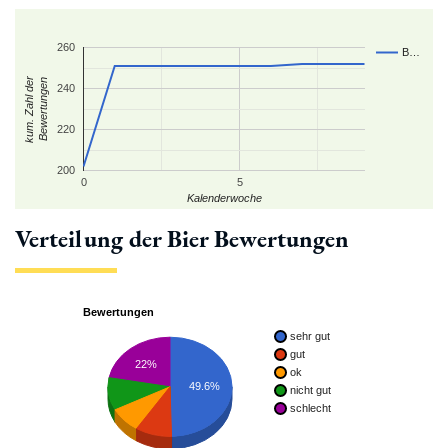
260
B…
kum. Zahl der
Bewertungen
240
220
200
0
5
Kalenderwoche
Verteilung der Bier Bewertungen
Bewertungen
sehr gut
gut
22%
ok
49.6%
nicht gut
schlecht