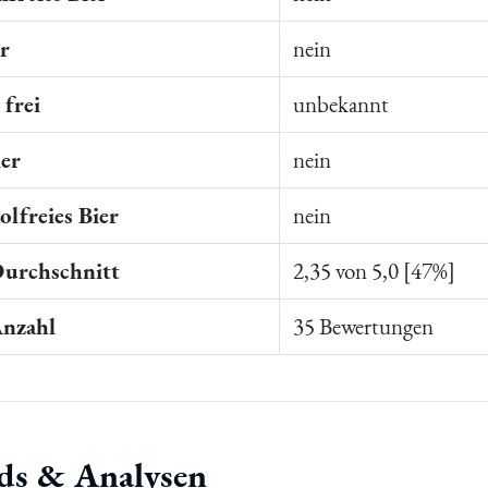
er
nein
frei
unbekannt
ier
nein
lfreies Bier
nein
Durchschnitt
2,35 von 5,0 [47%]
Anzahl
35 Bewertungen
ds & Analysen