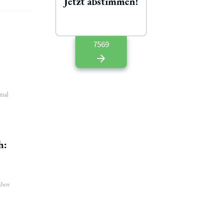
Jetzt abstimmen!
7569
 mal
h:
aben