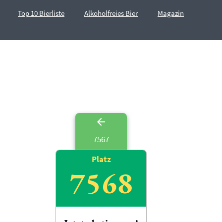
Top 10 Bierliste
Alkoholfreies Bier
Magazin
7567
Platz
7568