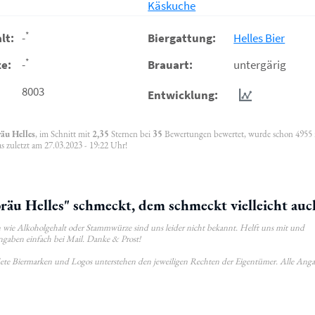
Käskuche
*
lt:
-
Biergattung:
Helles Bier
*
e:
-
Brauart:
untergärig
8003
Entwicklung:
äu Helles
, im Schnitt mit
2,35
Sternen bei
35
Bewertungen bewertet, wurde schon 4955
s zuletzt am 27.03.2023 - 19:22 Uhr!
u Helles" schmeckt, dem schmeckt vielleicht auc
wie Alkoholgehalt oder Stammwürze sind uns leider nicht bekannt. Helft uns mit und
ngaben einfach bei Mail. Danke & Prost!
ldete Biermarken und Logos unterstehen den jeweiligen Rechten der Eigentümer. Alle Ang