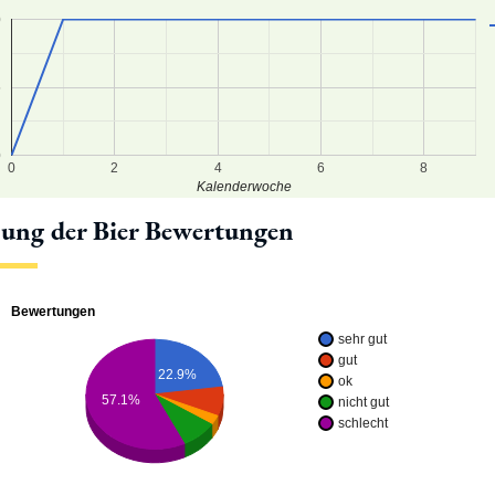
0
5
0
0
2
4
6
8
Kalenderwoche
lung der Bier Bewertungen
Bewertungen
sehr gut
gut
22.9%
ok
57.1%
nicht gut
schlecht