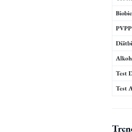
Biobi
PVPP 
Diätb
Alkoho
Test 
Test 
Tren