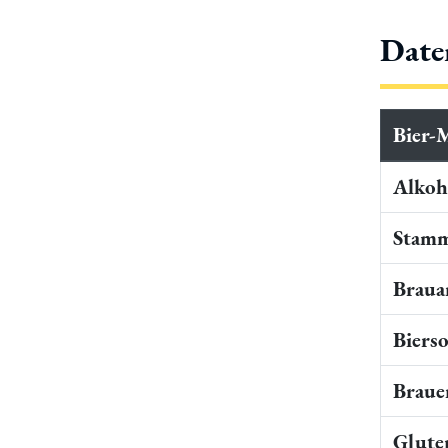
Date
Bier-
Alkoho
Stamm
Braua
Bierso
Braue
Gluten