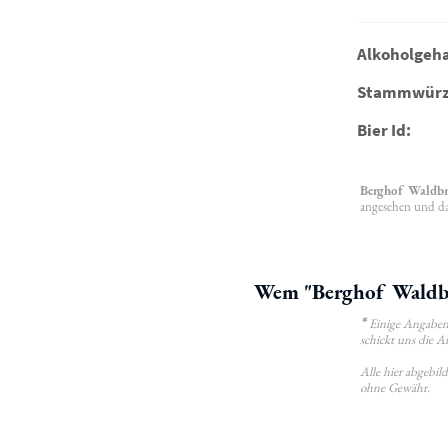
Alkoholgeha
Stammwürz
Bier Id:
Berghof Waldbr
angesehen und da
Wem "Berghof Waldbrä
*
Einige Angaben 
schickt uns die A
Alle hier abgebi
ohne Gewähr.