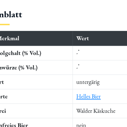
nblatt
Merkmal
Wert
*
lgehalt (% Vol.)
-
*
würze (% Vol.)
-
rt
untergärig
rte
Helles Bier
rei
Walder Käskuche
freies Bier
nein