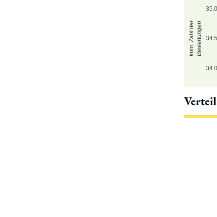
35.
kum. Zahl der
Bewertungen
34.
34.
Vertei