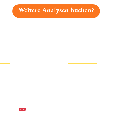
Weitere Analysen buchen?
gelesen: Berghof Waldbräu Helles Platz 7568 » Test 202
tionen
Hotlinks
Bier
Biersorten
erklärung
Biermarken
s
Stadion Bier
f Biermap24
PVPP freies Bier
N E U
Bierhistorisches