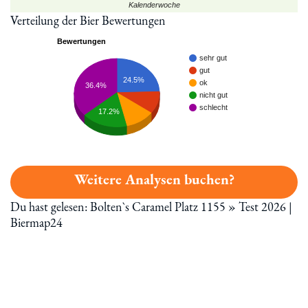
Kalenderwoche
Verteilung der Bier Bewertungen
Bewertungen
sehr gut
gut
24.5%
ok
36.4%
nicht gut
schlecht
17.2%
Weitere Analysen buchen?
Du hast gelesen: Bolten`s Caramel Platz 1155 » Test 2026 |
Biermap24