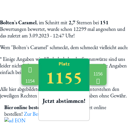
Bolten`s Caramel
, im Schnitt mit
2,7
Sternen bei
151
Bewertungen bewertet, wurde schon 12299 mal angesehen und
das zuletzt am 3.09.2023 - 12:47 Uhr!
Wem "Bolten`s Caramel" schmeckt, dem schmeckt vielleicht auch:
*
Einige Angaben wie Alkoholgehalt oder Stammwürze sind uns
Platz
leider nicht bekannt. Helft uns mit und schickt uns die Angaben
1155
einfach bei Mail. Danke & Prost!
1156
1154
Alle hier abgebildete Biermarken und Logos unterstehen den
jeweiligen Rechten der Eigentümer. Alle Angaben ohne Gewähr.
Jetzt abstimmen!
Bier online bestellen
Bolten`s Caramel jetzt online
bestellen!
Zur Bestellung