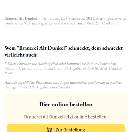
Brauerei Alt Dunkel
, im Schnitt mit
2,35
Sternen bei
101
Bewertungen bewertet,
wurde schon 9109 mal angesehen und das zuletzt am 16.06.2022 - 18:40 Uhr!
Wem "Brauerei Alt Dunkel" schmeckt, dem schmeckt
vielleicht auch:
*
Einige Angaben wie Alkoholgehalt oder Stammwürze sind uns leider nicht
bekannt. Helft uns mit und schickt uns die Angaben einfach bei Mail. Danke &
Prost!
Alle hier abgebildete Biermarken und Logos unterstehen den jeweiligen Rechten
der Eigentümer. Alle Angaben ohne Gewähr.
Bier online bestellen
Brauerei Alt Dunkel jetzt online bestellen!
Zur Bestellung