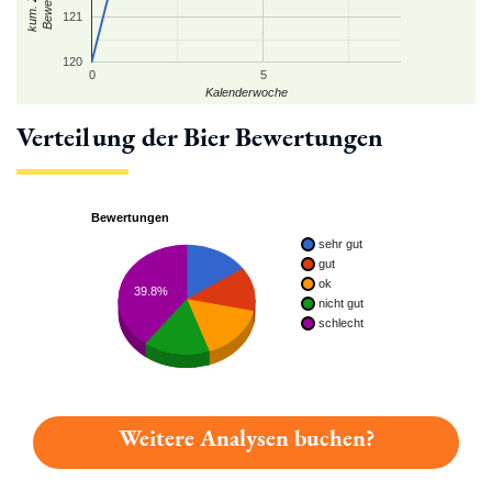
121
120
0
5
Kalenderwoche
Verteilung der Bier Bewertungen
Bewertungen
sehr gut
gut
ok
39.8%
nicht gut
schlecht
Weitere Analysen buchen?