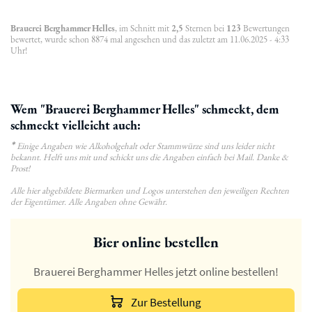
Brauerei Berghammer Helles
, im Schnitt mit
2,5
Sternen bei
123
Bewertungen
bewertet, wurde schon 8874 mal angesehen und das zuletzt am 11.06.2025 - 4:33
Uhr!
Wem "Brauerei Berghammer Helles" schmeckt, dem
schmeckt vielleicht auch:
*
Einige Angaben wie Alkoholgehalt oder Stammwürze sind uns leider nicht
bekannt. Helft uns mit und schickt uns die Angaben einfach bei Mail. Danke &
Prost!
Alle hier abgebildete Biermarken und Logos unterstehen den jeweiligen Rechten
der Eigentümer. Alle Angaben ohne Gewähr.
Bier online bestellen
Brauerei Berghammer Helles jetzt online bestellen!
Zur Bestellung