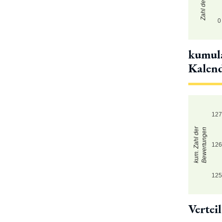
0
kumula
Kalen
12
kum. Zahl der
Bewertungen
12
12
Vertei