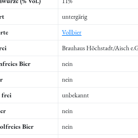
würze (% Vol.)
11%
rt
untergärig
rte
Vollbier
rei
Brauhaus Höchstadt/Aisch e.G
freies Bier
nein
er
nein
frei
unbekannt
ier
nein
lfreies Bier
nein