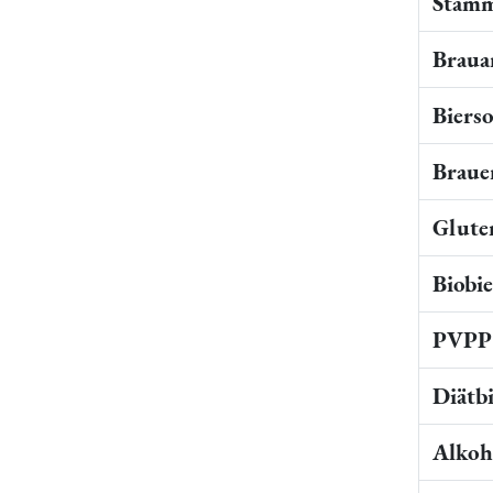
Stamm
Braua
Bierso
Braue
Gluten
Biobi
PVPP 
Diätb
Alkoho