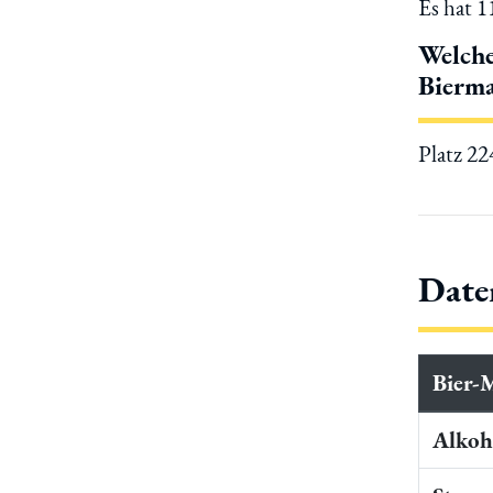
Es hat 
Welche
Bierma
Platz 2
Date
Bier-
Alkoho