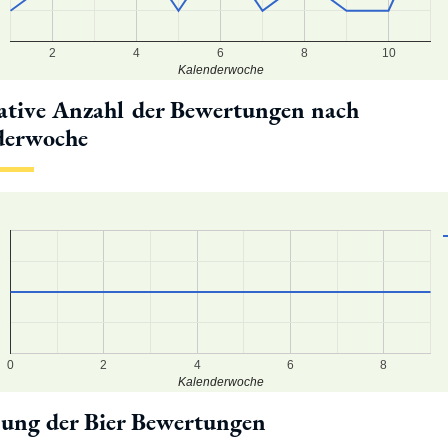
2
4
6
8
10
Kalenderwoche
tive Anzahl der Bewertungen nach
derwoche
7
6
5
0
2
4
6
8
Kalenderwoche
lung der Bier Bewertungen