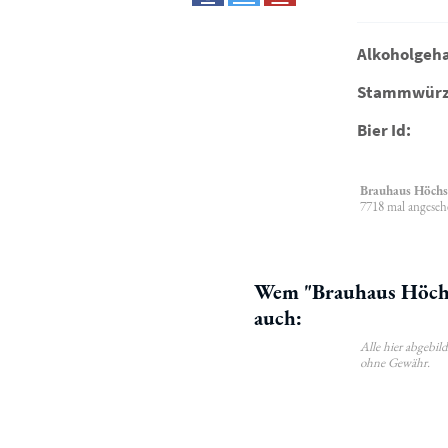
Alkoholgeha
Stammwürz
Bier Id:
Brauhaus Höchs
7718 mal angeseh
Wem "Brauhaus Höchst
auch:
Alle hier abgebi
ohne Gewähr.