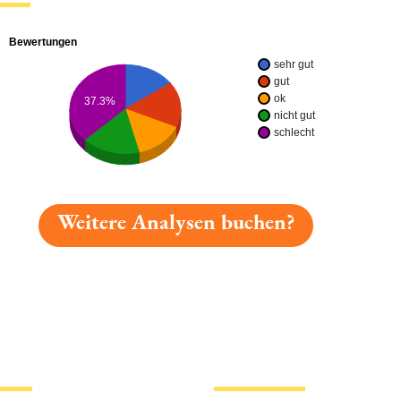
Bewertungen
sehr gut
gut
ok
37.3%
nicht gut
schlecht
Weitere Analysen buchen?
gelesen: Brauhaus Höchstadt Landbier Platz 2241 » Tes
tionen
Hotlinks