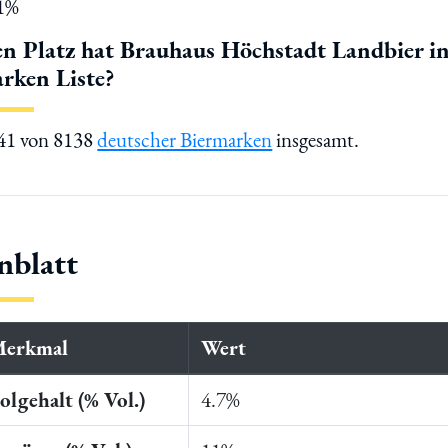
11%
n Platz hat Brauhaus Höchstadt Landbier in
rken Liste?
241 von 8138
deutscher Biermarken
insgesamt.
nblatt
Merkmal
Wert
lgehalt (% Vol.)
4.7%