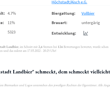
Höchstadt/Aisch e.G.
lt:
4.7%
Biergattung:
Vollbier
e:
11%
Brauart:
untergärig
5323
Entwicklung:
tadt Landbier
, im Schnitt mit
2,6
Sternen bei
126
Bewertungen bewertet, wurde schon
en und das zuletzt am 17.03.2022 - 20:25 Uhr!
adt Landbier" schmeckt, dem schmeckt vielleich
ldete Biermarken und Logos unterstehen den jeweiligen Rechten der Eigentümer. Alle Ang