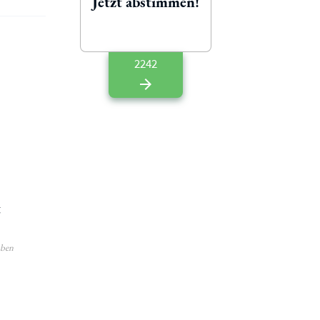
Jetzt abstimmen!
2242
t
aben