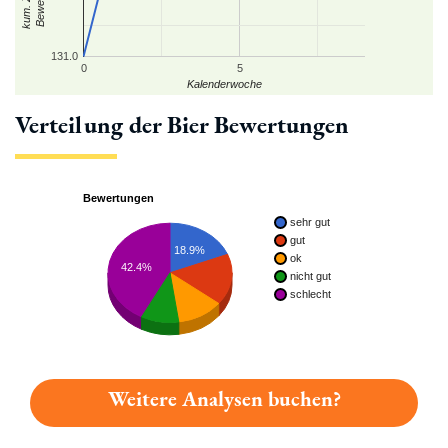
131.0
0
5
Kalenderwoche
Verteilung der Bier Bewertungen
Bewertungen
sehr gut
gut
18.9%
ok
42.4%
nicht gut
schlecht
Weitere Analysen buchen?