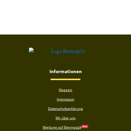
Du hast gelesen: Brunner Bräu Volksfest Platz 1866 » Test 20
Informationen
Magazin
Impressum
Datenschutzerklärung
Wir über uns
Werbung auf Biermap24
N E U