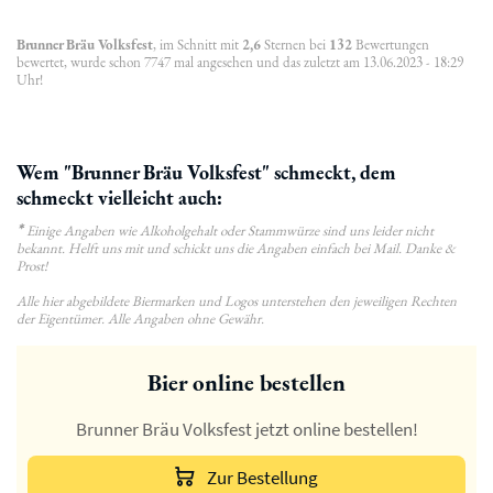
Brunner Bräu Volksfest
, im Schnitt mit
2,6
Sternen bei
132
Bewertungen
bewertet, wurde schon 7747 mal angesehen und das zuletzt am 13.06.2023 - 18:29
Uhr!
Wem "Brunner Bräu Volksfest" schmeckt, dem
schmeckt vielleicht auch:
*
Einige Angaben wie Alkoholgehalt oder Stammwürze sind uns leider nicht
bekannt. Helft uns mit und schickt uns die Angaben einfach bei Mail. Danke &
Prost!
Alle hier abgebildete Biermarken und Logos unterstehen den jeweiligen Rechten
der Eigentümer. Alle Angaben ohne Gewähr.
Bier online bestellen
Brunner Bräu Volksfest jetzt online bestellen!
Zur Bestellung