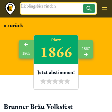
Magazin
« zurück
Platz
1866
1867
1865
Jetzt abstimmen!
Brunner Bräu Volksfest