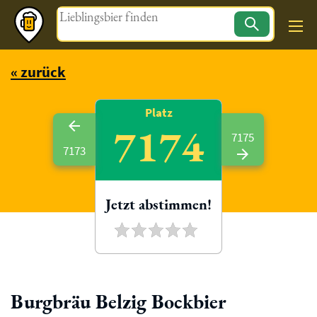
Magazin
« zurück
Platz
7174
7175
7173
Jetzt abstimmen!
Burgbräu Belzig Bockbier