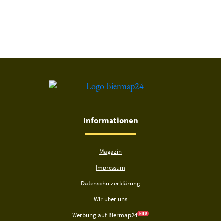
Du hast gelesen: Burgbräu Belzig Bockbier Platz 7174 » Test 
Informationen
Magazin
Impressum
Datenschutzerklärung
Wir über uns
Werbung auf Biermap24
N E U