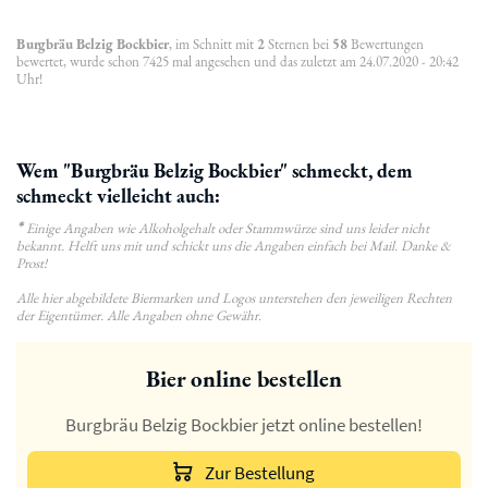
Burgbräu Belzig Bockbier
, im Schnitt mit
2
Sternen bei
58
Bewertungen
bewertet, wurde schon 7425 mal angesehen und das zuletzt am 24.07.2020 - 20:42
Uhr!
Wem "Burgbräu Belzig Bockbier" schmeckt, dem
schmeckt vielleicht auch:
*
Einige Angaben wie Alkoholgehalt oder Stammwürze sind uns leider nicht
bekannt. Helft uns mit und schickt uns die Angaben einfach bei Mail. Danke &
Prost!
Alle hier abgebildete Biermarken und Logos unterstehen den jeweiligen Rechten
der Eigentümer. Alle Angaben ohne Gewähr.
Bier online bestellen
Burgbräu Belzig Bockbier jetzt online bestellen!
Zur Bestellung