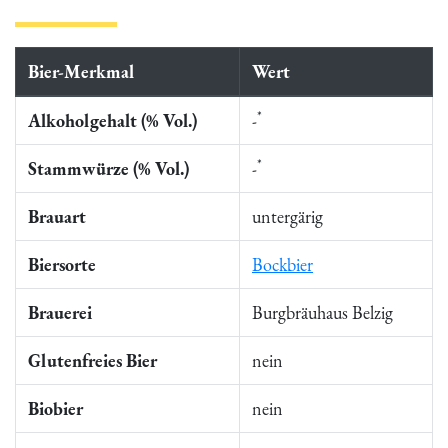
Bier-Merkmal
Wert
*
Alkoholgehalt (% Vol.)
-
*
Stammwürze (% Vol.)
-
Brauart
untergärig
Biersorte
Bockbier
Brauerei
Burgbräuhaus Belzig
Glutenfreies Bier
nein
Biobier
nein