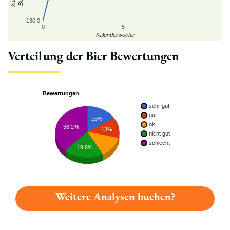
130.0
0
5
Kalenderwoche
Verteilung der Bier Bewertungen
Bewertungen
sehr gut
gut
16%
ok
38.2%
13%
nicht gut
schlecht
19.8%
Weitere Analysen buchen?
Du hast gelesen: Dimpfl Urbräu Hell Platz 1924 » Test 2026 