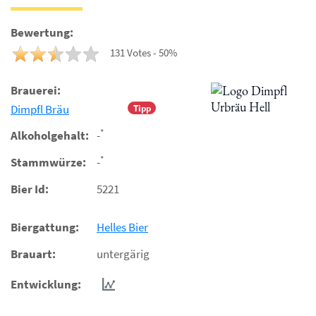
Bewertung:
131 Votes - 50%
Brauerei:
Dimpfl Bräu
Tipp
*
Alkoholgehalt:
-
*
Stammwürze:
-
Bier Id:
5221
Biergattung:
Helles Bier
Brauart:
untergärig
Entwicklung: