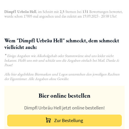
Dimpfl Urbräu Hell
, im Schnitt mit
2,5
Sternen bei
131
Bewertungen bewertet,
wurde schon 17005 mal angesehen und das zuletzt am 19.09.2023 - 20:58 Uhr!
Wem "Dimpfl Urbräu Hell" schmeckt, dem schmeckt
vielleicht auch:
*
Einige Angaben wie Alkoholgehalt oder Stammwürze sind uns leider nicht
bekannt. Helft uns mit und schickt uns die Angaben einfach bei Mail. Danke &
Prost!
Alle hier abgebildete Biermarken und Logos unterstehen den jeweiligen Rechten
der Eigentümer. Alle Angaben ohne Gewähr.
Bier online bestellen
Dimpfl Urbräu Hell jetzt online bestellen!
Zur Bestellung