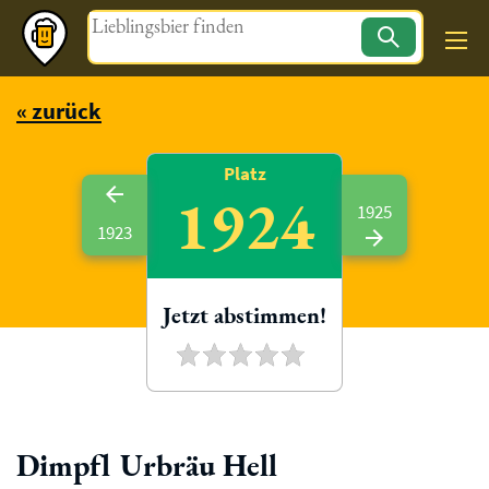
Magazin
« zurück
Platz
1924
1925
1923
Jetzt abstimmen!
Dimpfl Urbräu Hell