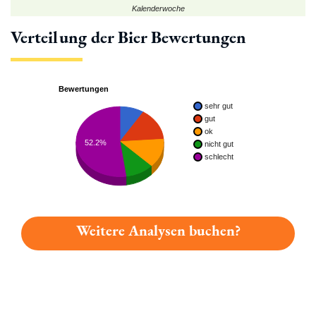
Kalenderwoche
Verteilung der Bier Bewertungen
Bewertungen
sehr gut
gut
ok
52.2%
nicht gut
schlecht
Weitere Analysen buchen?
Du hast gelesen: Eckhoff's Märzen Platz 6949 » Test 2026 | 