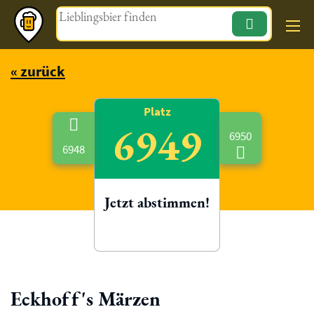
Magazin
« zurück
Platz
6949
6950
6948
Jetzt abstimmen!
Eckhoff's Märzen