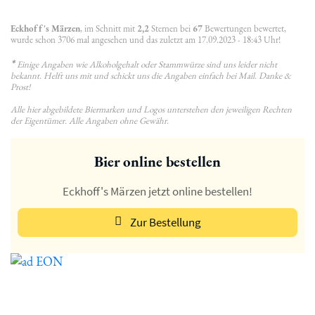
Eckhoff's Märzen
, im Schnitt mit
2,2
Sternen bei
67
Bewertungen bewertet,
wurde schon 3706 mal angesehen und das zuletzt am 17.09.2023 - 18:43 Uhr!
*
Einige Angaben wie Alkoholgehalt oder Stammwürze sind uns leider nicht
bekannt. Helft uns mit und schickt uns die Angaben einfach bei Mail. Danke &
Prost!
Alle hier abgebildete Biermarken und Logos unterstehen den jeweiligen Rechten
der Eigentümer. Alle Angaben ohne Gewähr.
Bier online bestellen
Eckhoff's Märzen jetzt online bestellen!
Zur Bestellung