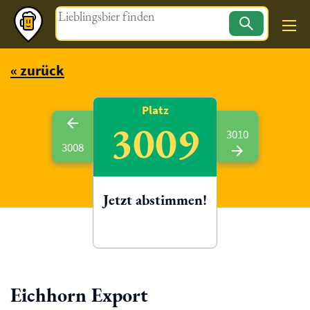
Magazin
« zurück
Platz
3009
3010
3008
Jetzt abstimmen!
Eichhorn Export