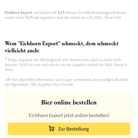
Eichhorn Export
, im Schnitt mit
2,65
Sternen bei
116
Bewertungen bewertet,
wurde schon 8478 mal angesehen und das zuletzt am 4.04.2026 - 20:44 Uhr!
Wem "Eichhorn Export" schmeckt, dem schmeckt
vielleicht auch:
*
Einige Angaben wie Alkoholgehalt oder Stammwürze sind uns leider nicht
bekannt. Helft uns mit und schickt uns die Angaben einfach bei Mail. Danke &
Prost!
Alle hier abgebildete Biermarken und Logos unterstehen den jeweiligen Rechten
der Eigentümer. Alle Angaben ohne Gewähr.
Bier online bestellen
Eichhorn Export jetzt online bestellen!
Zur Bestellung