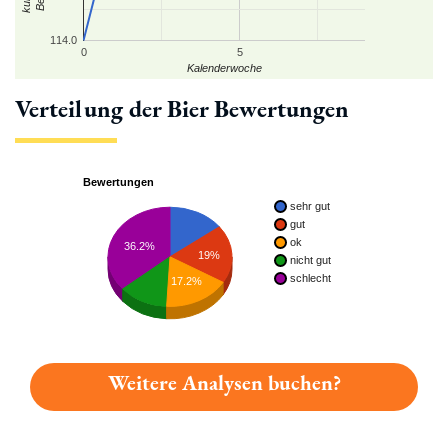
114.0
0
5
Kalenderwoche
Verteilung der Bier Bewertungen
Bewertungen
sehr gut
gut
ok
36.2%
19%
nicht gut
schlecht
17.2%
Weitere Analysen buchen?
Du hast gelesen: Eichhorn Export Platz 3009 » Test 2026 | B