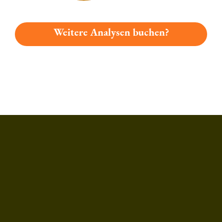
Weitere Analysen buchen?
Du hast gelesen: Eifeler Landbier Platz 1013 » Test 2026 | Bi