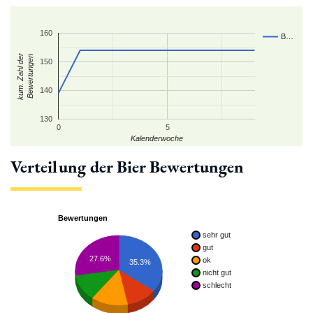
160
B…
kum. Zahl der
Bewertungen
150
140
130
0
5
Kalenderwoche
Verteilung der Bier Bewertungen
Bewertungen
sehr gut
gut
27.6%
ok
35.3%
nicht gut
schlecht