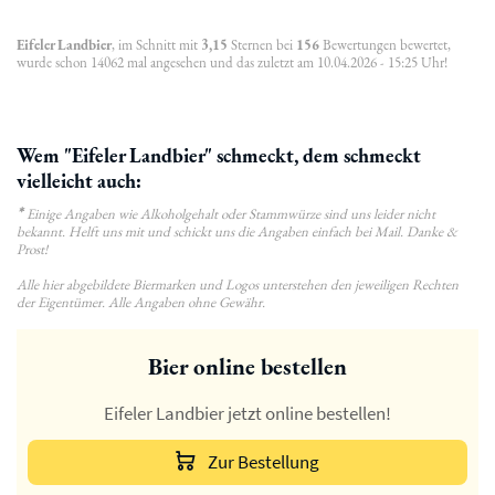
Eifeler Landbier
, im Schnitt mit
3,15
Sternen bei
156
Bewertungen bewertet,
wurde schon 14062 mal angesehen und das zuletzt am 10.04.2026 - 15:25 Uhr!
Wem "Eifeler Landbier" schmeckt, dem schmeckt
vielleicht auch:
*
Einige Angaben wie Alkoholgehalt oder Stammwürze sind uns leider nicht
bekannt. Helft uns mit und schickt uns die Angaben einfach bei Mail. Danke &
Prost!
Alle hier abgebildete Biermarken und Logos unterstehen den jeweiligen Rechten
der Eigentümer. Alle Angaben ohne Gewähr.
Bier online bestellen
Eifeler Landbier jetzt online bestellen!
Zur Bestellung