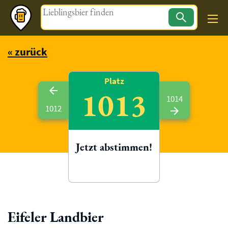
Magazin
« zurück
Platz
1013
1014
1012
Jetzt abstimmen!
Eifeler Landbier