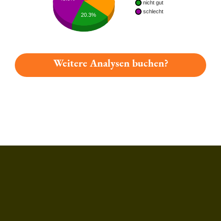
nicht gut
schlecht
20.3%
Weitere Analysen buchen?
Du hast gelesen: Eisenacher Bockbier Platz 2122 » Test 2026 