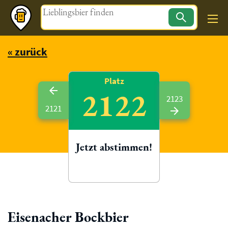
Magazin
« zurück
Platz
2122
2123
2121
Jetzt abstimmen!
Eisenacher Bockbier