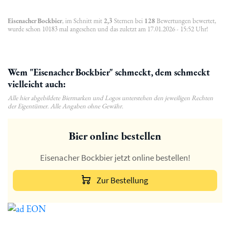
Eisenacher Bockbier
, im Schnitt mit
2,3
Sternen bei
128
Bewertungen bewertet,
wurde schon 10183 mal angesehen und das zuletzt am 17.01.2026 - 15:52 Uhr!
Wem "Eisenacher Bockbier" schmeckt, dem schmeckt
vielleicht auch:
Alle hier abgebildete Biermarken und Logos unterstehen den jeweiligen Rechten
der Eigentümer. Alle Angaben ohne Gewähr.
Bier online bestellen
Eisenacher Bockbier jetzt online bestellen!
Zur Bestellung