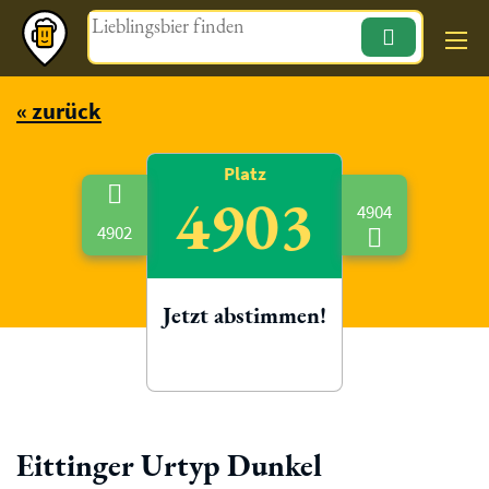
Magazin
« zurück
Platz
4903
4904
4902
Jetzt abstimmen!
Eittinger Urtyp Dunkel