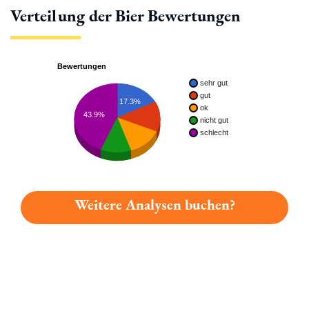
Verteilung der Bier Bewertungen
Bewertungen
sehr gut
gut
17.3%
ok
43.9%
nicht gut
schlecht
Weitere Analysen buchen?
Du hast gelesen: Eittinger Urtyp Dunkel Platz 4903 » Test 20