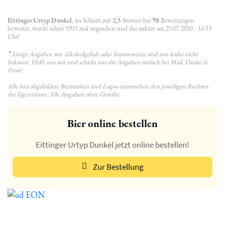
Eittinger Urtyp Dunkel
, im Schnitt mit
2,5
Sternen bei
98
Bewertungen
bewertet, wurde schon 5915 mal angesehen und das zuletzt am 25.07.2020 - 16:53
Uhr!
*
Einige Angaben wie Alkoholgehalt oder Stammwürze sind uns leider nicht
bekannt. Helft uns mit und schickt uns die Angaben einfach bei Mail. Danke &
Prost!
Alle hier abgebildete Biermarken und Logos unterstehen den jeweiligen Rechten
der Eigentümer. Alle Angaben ohne Gewähr.
Bier online bestellen
Eittinger Urtyp Dunkel jetzt online bestellen!
Zur Bestellung