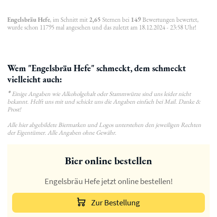
Engelsbräu Hefe
, im Schnitt mit
2,65
Sternen bei
149
Bewertungen bewertet,
wurde schon 11795 mal angesehen und das zuletzt am 18.12.2024 - 23:58 Uhr!
Wem "Engelsbräu Hefe" schmeckt, dem schmeckt
vielleicht auch:
*
Einige Angaben wie Alkoholgehalt oder Stammwürze sind uns leider nicht
bekannt. Helft uns mit und schickt uns die Angaben einfach bei Mail. Danke &
Prost!
Alle hier abgebildete Biermarken und Logos unterstehen den jeweiligen Rechten
der Eigentümer. Alle Angaben ohne Gewähr.
Bier online bestellen
Engelsbräu Hefe jetzt online bestellen!
Zur Bestellung