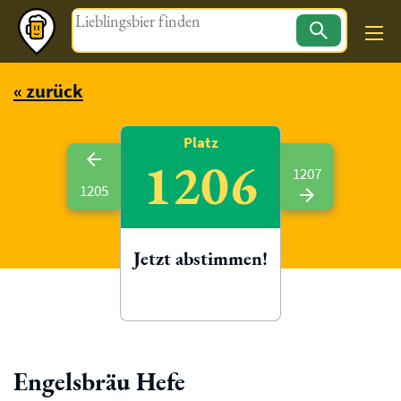
Magazin
« zurück
Platz
1206
1207
1205
Jetzt abstimmen!
Engelsbräu Hefe