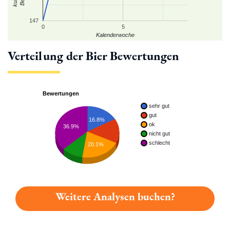
147
0
5
Kalenderwoche
Verteilung der Bier Bewertungen
Bewertungen
sehr gut
gut
16.8%
ok
36.9%
nicht gut
schlecht
20.1%
Weitere Analysen buchen?
Du hast gelesen: Engelsbräu Hefe Platz 1206 » Test 2026 | B