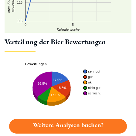
kum. Zahl der
Bewertungen
116
115
0
5
Kalenderwoche
Verteilung der Bier Bewertungen
Bewertungen
sehr gut
gut
17.9%
ok
36.8%
nicht gut
18.8%
schlecht
17.1%
Weitere Analysen buchen?