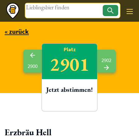
Magazin
« zurück
Platz
2901
2902
2900
Jetzt abstimmen!
Erzbräu Hell