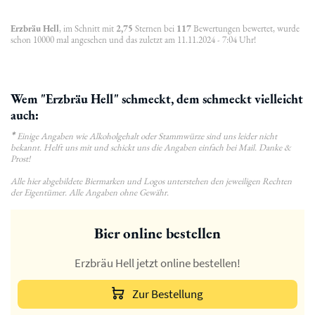
Erzbräu Hell
, im Schnitt mit
2,75
Sternen bei
117
Bewertungen bewertet, wurde
schon 10000 mal angesehen und das zuletzt am 11.11.2024 - 7:04 Uhr!
Wem "Erzbräu Hell" schmeckt, dem schmeckt vielleicht
auch:
*
Einige Angaben wie Alkoholgehalt oder Stammwürze sind uns leider nicht
bekannt. Helft uns mit und schickt uns die Angaben einfach bei Mail. Danke &
Prost!
Alle hier abgebildete Biermarken und Logos unterstehen den jeweiligen Rechten
der Eigentümer. Alle Angaben ohne Gewähr.
Bier online bestellen
Erzbräu Hell jetzt online bestellen!
Zur Bestellung