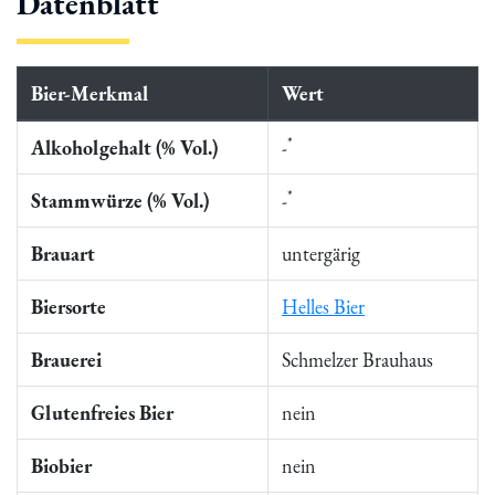
Datenblatt
Bier-Merkmal
Wert
*
Alkoholgehalt (% Vol.)
-
*
Stammwürze (% Vol.)
-
Brauart
untergärig
Biersorte
Helles Bier
Brauerei
Schmelzer Brauhaus
Glutenfreies Bier
nein
Biobier
nein