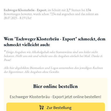
Eschweger Klosterbräu - Export
, im Schnitt mit
2,7
Sternen bei
136
Bewertungen bewertet, wurde schon 7234 mal angesehen und das zuletzt am
28.07.2025 - 8:19 Uhr!
Wem "Eschweger Klosterbräu - Export" schmeckt, dem
schmeckt vielleicht auch:
*
Einige Angaben wie Alkoholgehalt oder Stammwürze sind uns leider nicht
bekannt. Helft uns mit und schickt uns die Angaben einfach bei Mail. Danke &
Prost!
Alle hier abgebildete Biermarken und Logos unterstehen den jeweiligen Rechten
der Eigentümer. Alle Angaben ohne Gewähr.
Bier online bestellen
Eschweger Klosterbräu - Export jetzt online bestellen!
Zur Bestellung