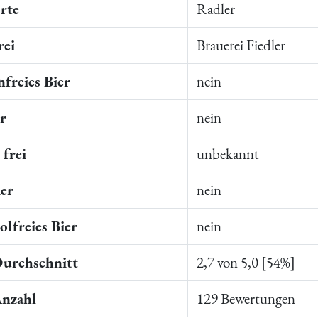
rte
Radler
rei
Brauerei Fiedler
freies Bier
nein
er
nein
frei
unbekannt
ier
nein
lfreies Bier
nein
Durchschnitt
2,7 von 5,0 [54%]
Anzahl
129 Bewertungen