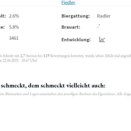
Fiedler
lt:
2.6%
Biergattung:
Radler
*
e:
5.8%
Brauart:
-
3461
Entwicklung:
im Schnitt mit
2,7
Sternen bei
129
Bewertungen bewertet, wurde schon 10626 mal angese
m 22.06.2025 - 10:47 Uhr!
schmeckt, dem schmeckt vielleicht auch:
ldete Biermarken und Logos unterstehen den jeweiligen Rechten der Eigentümer. Alle Ang