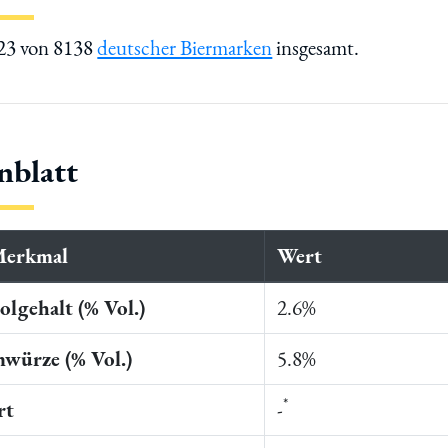
023 von 8138
deutscher Biermarken
insgesamt.
nblatt
Merkmal
Wert
lgehalt (% Vol.)
2.6%
würze (% Vol.)
5.8%
*
rt
-