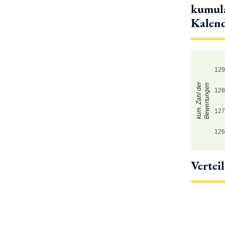
kumula
Kalen
12
kum. Zahl der
Bewertungen
12
12
12
Vertei