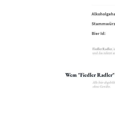
Alkoholgeha
Stammwürz
Bier Id:
Fiedler Radler
, 
und das zuletzt a
Wem "Fiedler Radler" 
Alle hier abgebi
ohne Gewähr.