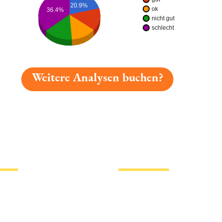
20.9%
ok
36.4%
nicht gut
schlecht
Weitere Analysen buchen?
gelesen: Fiedler Radler Platz 2023 » Test 2026 | Bierma
tionen
Hotlinks
Bier
Biersorten
erklärung
Biermarken