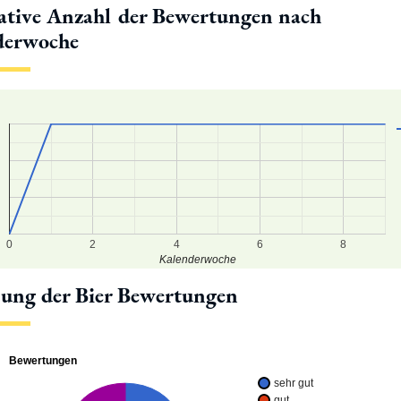
tive Anzahl der Bewertungen nach
derwoche
9
8
7
6
0
2
4
6
8
Kalenderwoche
lung der Bier Bewertungen
Bewertungen
sehr gut
gut