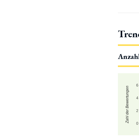
Tren
Anzah
6
Zahl der Bewertungen
4
2
0