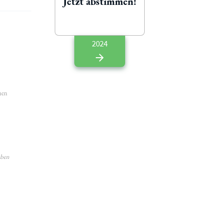
Jetzt abstimmen!
2024
hen
aben