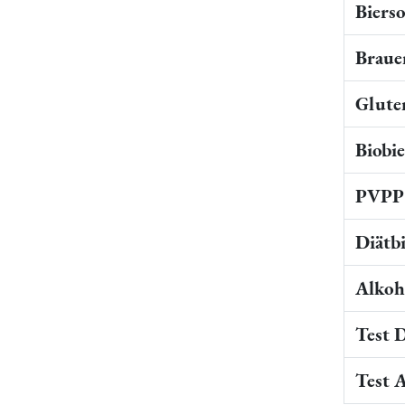
Bierso
Braue
Gluten
Biobi
PVPP 
Diätb
Alkoho
Test 
Test 