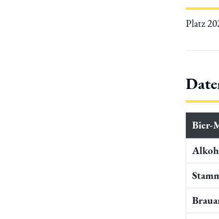
Platz 2
Date
Bier-
Alkoho
Stamm
Braua